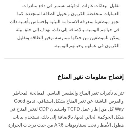
تقليل انبعاثات غازات الدفيئة، نستمر في دفع مبادرات
العمليات منخفضة الكربون وتحويل الطاقة المتجددة. كما
نجهز موظفينا بمعرفة الاستدامة البيئية وإحساس بأهمية ذلك
في حياتهم اليومية. بالإضافة إلى ذلك، نهدف إلى خلق بيئة
يمكن للموظفين من خلالها ممارسة توفير الطاقة وتقليل
الكربون في عملهم وحياتهم اليومية.
إفصاح معلومات تغير المناخ
تتزايد تأثيرات تغير المناخ والطقس القاسي. لمعالجة المخاطر
والفرص الناشئة عن تغير المناخ بشكل استباقي، تدمج Good
Way كل من إطار عمل TCFD واستبيان CDP لتغير المناخ في
هيكل الحوكمة الحالي لديها. بالإضافة إلى ذلك، نستخدم بيانات
هطول الأمطار تحت سيناريوهات AR6 من حيث درجات الحرارة