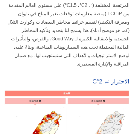
المرتفعة المختلفة (≒ 2℃، 1.5℃) على مستوى العالم المقدمة
من TCCiP (منصة معلومات توقعات تغير المناخ في تايوان
ومعرفة التكيف) لتقييم خرائط مخاطر الفيضانات وكوارث التلال
(كما هو موضح أدناه). هذا يسمح لنا بتحديد وتأكيد المخاطر
الجسدية والانتقالية الكبيرة لـ Good Way، والفرص، والتأثيرات
المالية المحتملة تحت هذه السيناريوهات المناخية، وبناءً عليه،
لوضع الاستراتيجيات والأهداف التي سنستجيب لها، مع ضمان
المراقبة والإدارة المستمرة.
الاحترار ≒ 2°C