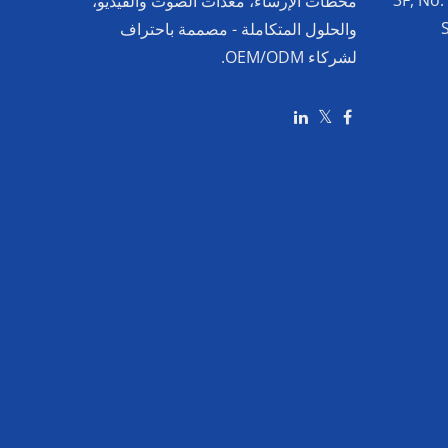
3F, No.
محطات الإرساء، معدات الصوت والفيديو،
والحلول المتكاملة - مصممة باحتراف
لشركاء OEM/ODM.