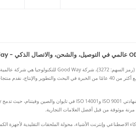
متعددة المنافذ، وشواحن GaN، وحلول نقل الفيديو. مع أكثر من 40 عامًا من الخبرة في البحث وا
مرنة موثوقة من قبل أفضل العلامات التجارية.
تستثمر Good Way في تقنيات الذكاء الاصطناعي وإنترنت الأشياء، محولة الملحقات التقليدي