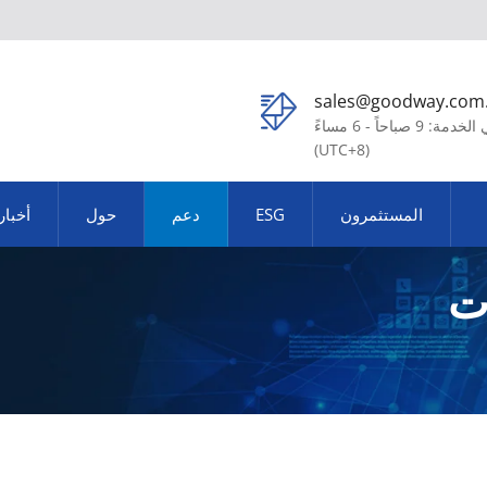
sales@goodway.com
في الخدمة: 9 صباحاً - 6 مساءً
(UTC+8)
المستثمرون
ESG
دعم
حول
أخبار
ات