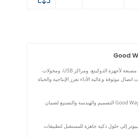
تأسست في عام 1983 وتم إدراجها في بورصة تايوان (رمز السهم: 3272)، شركة Good Way للتكنولوجيا هي شركة عالمية مصنعة لأجهزة الدوكينغ، ومراكز USB، ومحولات
لتطوير والإنتاج، نقدم منتجات اتصال موثوقة وعالية الأداء تعزز الإنتاجية والحياة
تتخذ الشركة من تايبيه مقراً لها، مع مصانع معتمدة بشهادتي ISO 9001 وISO 14001 في تايوان والصين وفيتنام، حيث تدمج Good Way التصميم والهندسة والتصنيع لضمان
ة لأجهزة الكمبيوتر إلى حلول ذكية جاهزة للمستقبل لتطبيقات