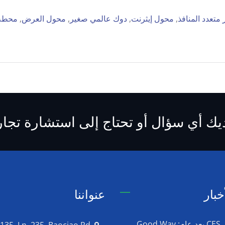
متعدد المنافذ
,
محول إيثرنت
,
دوك عالمي صغير
,
محول العرض
,
محطة 
يك أي سؤال أو تحتاج إلى استشارة تجار
خبار
عنواننا
العودة إلى CES بعد عام: Good Way