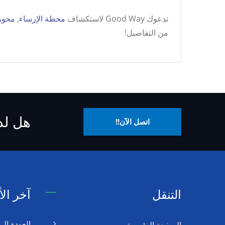
تدعوك Good Way لاستكشاف
محطة الإرساء
,
محور 
من التفاصيل!
هل لد
اتصل الآن!!
التنقل
آخر الأ