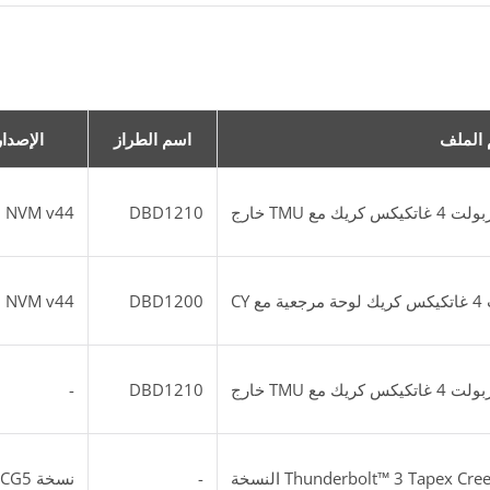
الملف
اسم الطراز
الإصدار
NVM v44
DBD1210
NVM v44
DBD1200
-
DBD1210
Thunderbolt™ 3 Tapex C النسخة
-
نسخة CCG5