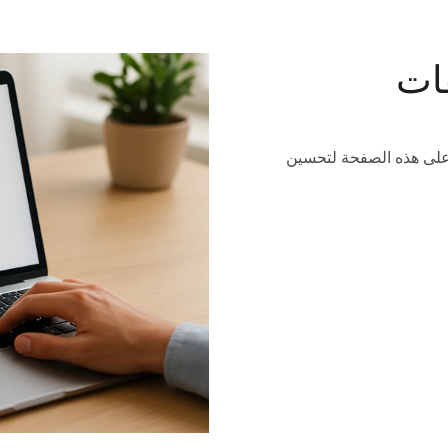
فات
نك تنزيل البرامج المتعلقة بمنتجات Good Way على هذه الصفحة لتحسين