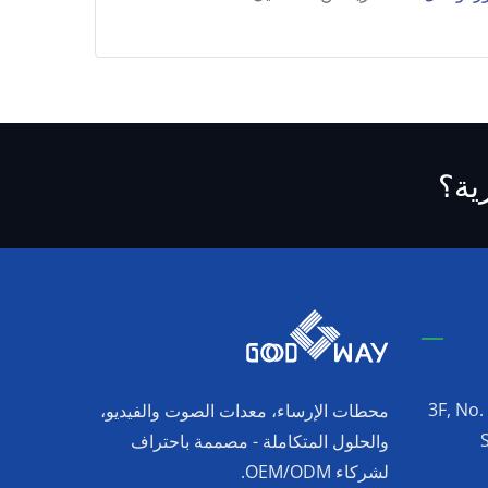
ية؟
3F, No.
محطات الإرساء، معدات الصوت والفيديو،
والحلول المتكاملة - مصممة باحتراف
لشركاء OEM/ODM.