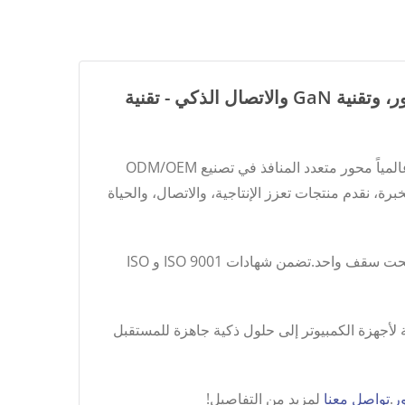
ابحث عن محور متعدد المنافذ | الشركة المصنعة العالمية لـ ODM/OEM لحلول التوصيل، والمحاور، وتقنية GaN والاتصال الذكي - تقنية
تأسست في عام 1983 وتم إدراجها في بورصة تايوان (رمز السهم: 3272)، شركة Good Way للتكنولوجيا هي شركة رائدة عالمياً محور متعدد المنافذ في تصنيع ODM/OEM
 مع أكثر من أربعة عقود من الخبرة، نقدم منتجات تعزز الإنتاجية، والاتصال، والحياة
مقرها الرئيسي في تايبيه مع مواقع تصنيع معتمدة في تايوان والصين وفيتنام، تدمج Good Way التصميم والهندسة والإنتاج تحت سقف واحد.تضمن شهادات ISO 9001 و ISO
قات التقليدية لأجهزة الكمبيوتر إلى حلول ذكية جاهزة للمستقبل
ر
.
تواصل معنا
لمزيد من التفاصيل!