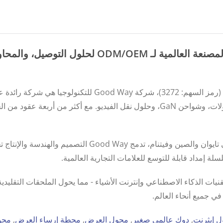
متخصصة في محطات الإرساء، ومراكز USB، والمحولات، وشواحن GaN، وحلول نقل الفيديو.
تواصل Good Way الاستثمار في تقنيات الذكاء الاصطناعي وإنترنت الأشياء - مما يحول الملح
ي جميع أنحاء العالم.
 إيثرنت
,
دوك عالمي صغير
,
محول العرض
,
محطة إرساء العرض
,
محو