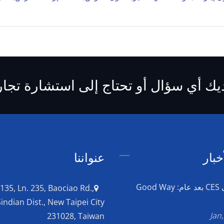
يك أي سؤال أو تحتاج إلى استشارة تجار
خبار
عنواننا
العودة إلى CES بعد عام: Good Way
 135, Ln. 235, Baociao Rd.,
Sindian Dist., New Taipei City
231028, Taiwan