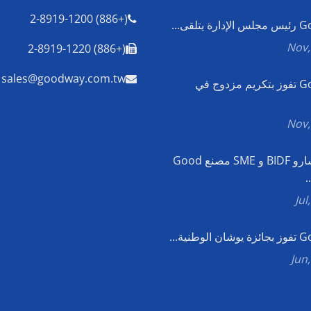
(+886) 2-8919-1200
تلقى...
(+886) 2-8919-1220
sales@goodway.com.tw
Good Way تفوز بتكريم مزدوج في
زار مستشارو BIDF و SME مصنع Good
وطنية...