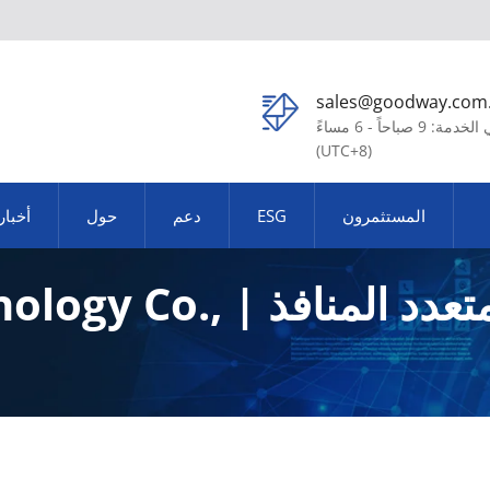
sales@goodway.com
في الخدمة: 9 صباحاً - 6 مساءً
(UTC+8)
المستثمرون
ESG
دعم
حول
أخبار
نتائج البحث عن محور متعد