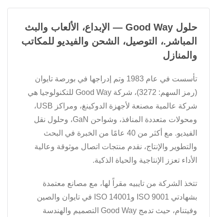
حلول Good Way — الإبداع، الألعاب والبث
المباشر.، التوصيل، الشحن والفيديو للمكاتب
والمنازل
تأسست في عام 1983 وتم إدراجها في بورصة تايوان
(رمز السهم: 3272)، شركة Good Way للتكنولوجيا هي
شركة عالمية مصنعة لأجهزة الدوكينغ، ومراكز USB،
ومحولات متعددة المنافذ، وشواحن GaN، وحلول نقل
الفيديو. مع أكثر من 40 عامًا من الخبرة في البحث
والتطوير والإنتاج، نقدم منتجات اتصال موثوقة وعالية
الأداء تعزز الإنتاجية والحياة الذكية.
تتخذ الشركة من تايبيه مقراً لها، مع مصانع معتمدة
بشهادتي ISO 9001 وISO 14001 في تايوان والصين
وفيتنام، حيث تدمج Good Way التصميم والهندسة