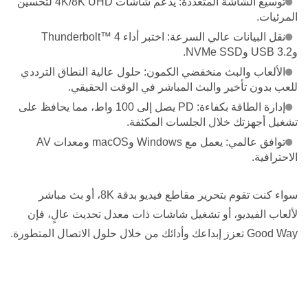
توسيع الشاشة المتعددة: يدعم شاشات 4K/8K UHD لتحسين
المرئيات.
نقل البيانات عالي السرعة: اختبر أداء Thunderbolt™ 4
وUSB 3.2 وNVMe SSD.
الألعاب والبث منخفضي الكمون: حلول عالية النطاق الترددي
للعب بدون تأخير والبث المباشر في الوقت الحقيقي.
إدارة الطاقة بكفاءة: PD يصل إلى 100 واط، مما يحافظ على
تشغيل أجهزتك خلال الجلسات المكثفة.
توافق عالمي: يعمل مع Windows وmacOS ومعدات AV
الاحترافية.
سواء كنت تقوم بتحرير مقاطع فيديو بدقة 8K، أو بث مباشر
لألعاب الفيديو، أو تشغيل شاشات ذات معدل تحديث عالٍ، فإن
Good Way تعزز إبداعك وأدائك من خلال حلول الاتصال المتطورة.