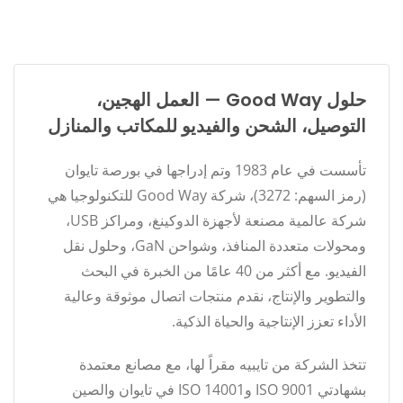
حلول Good Way — العمل الهجين،
التوصيل، الشحن والفيديو للمكاتب والمنازل
تأسست في عام 1983 وتم إدراجها في بورصة تايوان
(رمز السهم: 3272)، شركة Good Way للتكنولوجيا هي
شركة عالمية مصنعة لأجهزة الدوكينغ، ومراكز USB،
ومحولات متعددة المنافذ، وشواحن GaN، وحلول نقل
الفيديو. مع أكثر من 40 عامًا من الخبرة في البحث
والتطوير والإنتاج، نقدم منتجات اتصال موثوقة وعالية
الأداء تعزز الإنتاجية والحياة الذكية.
تتخذ الشركة من تايبيه مقراً لها، مع مصانع معتمدة
بشهادتي ISO 9001 وISO 14001 في تايوان والصين