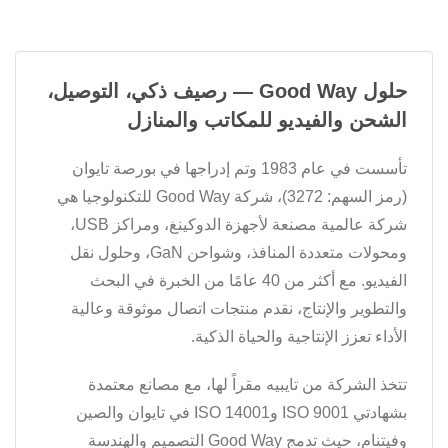
حلول Good Way — رصيف ذكي، التوصيل،
الشحن والفيديو للمكاتب والمنازل
تأسست في عام 1983 وتم إدراجها في بورصة تايوان
(رمز السهم: 3272)، شركة Good Way للتكنولوجيا هي
شركة عالمية مصنعة لأجهزة الدوكينغ، ومراكز USB،
ومحولات متعددة المنافذ، وشواحن GaN، وحلول نقل
الفيديو. مع أكثر من 40 عامًا من الخبرة في البحث
والتطوير والإنتاج، نقدم منتجات اتصال موثوقة وعالية
الأداء تعزز الإنتاجية والحياة الذكية.
تتخذ الشركة من تايبيه مقراً لها، مع مصانع معتمدة
بشهادتي ISO 9001 وISO 14001 في تايوان والصين
وفيتنام، حيث تدمج Good Way التصميم والهندسة