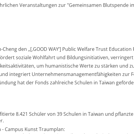
ährlichen Veranstaltungen zur "Gemeinsamen Blutspende im
h-Cheng den „[‚GOOD WAY‘] Public Welfare Trust Education Fu
rdert soziale Wohlfahrt und Bildungsinitiativen, verringer
gkeitsaktivitäten, um humanistische Werte zu stärken und 
Fund integriert Unternehmensmanagementfähigkeiten zur 
ründung hat der Fonds zahlreiche Schulen in Taiwan geförder
 profitierte 8.421 Schüler von 39 Schulen in Taiwan und pflan
r.
a - Campus Kunst Traumplan: