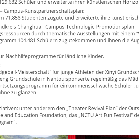
129.632 Schüler und erweiterte ihren künstlerischen Horizo
 – Campus-Kunstpartnerschaftsplan:
m 71.858 Studenten zugute und erweiterte ihre künstlerisch
ndkreis Changhua - Campus-Technologie-Promotionsplan:
sressourcen durch thematische Ausstellungen mit einem "
gramm 104.481 Schülern zugutekommen und ihnen die Augen
für Nachhilfeprogramme für ländliche Kinder.
:
eball-Meisterschaft" für junge Athleten der Xinyi Grundsch
feng Grundschule in Nantou;sponserte regelmäßig das Mäd
l-Fortsetzungsprogramm für einkommensschwache Schüler";
ühne zu glänzen.
tiativen: unter anderem den „Theater Revival Plan“ der Out
re and Education Foundation, das „NCTU Art Fun Festival“ 
ogram“.