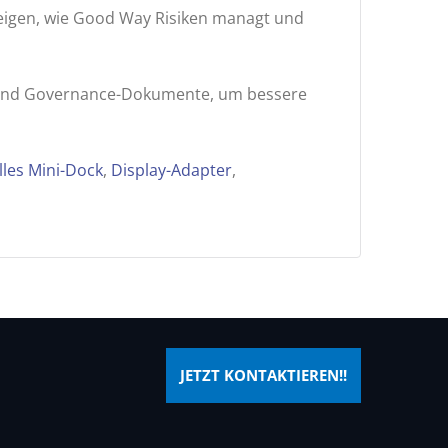
e zeigen, wie Good Way Risiken managt und
en und Governance-Dokumente, um bessere
lles Mini-Dock
,
Display-Adapter
,
JETZT KONTAKTIEREN!!