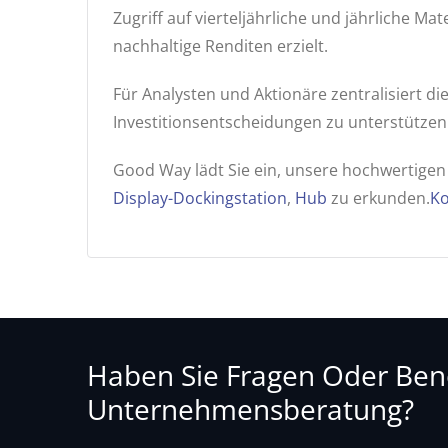
Zugriff auf vierteljährliche und jährliche M
nachhaltige Renditen erzielt.
Für Analysten und Aktionäre zentralisiert 
Investitionsentscheidungen zu unterstützen
Good Way lädt Sie ein, unsere hochwertige
Display-Dockingstation
,
Hub
zu erkunden.
Ko
Haben Sie Fragen Oder Benö
Unternehmensberatung?