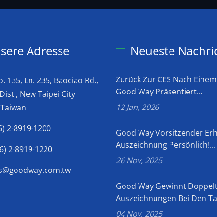
sere Adresse
Neueste Nachri
Zurück Zur CES Nach Einem 
o. 135, Ln. 235, Baociao Rd.,
Good Way Präsentiert...
Dist., New Taipei City
12 Jan, 2026
 Taiwan
6) 2-8919-1200
Good Way Vorsitzender Erh
Auszeichnung Persönlich!...
6) 2-8919-1220
26 Nov, 2025
es@goodway.com.tw
Good Way Gewinnt Doppel
Auszeichnungen Bei Den Tai
04 Nov, 2025