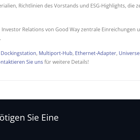
aterialien, Richtlinien des Vorstands und ESG-Highlights, di
die Investor Relations von Good Way zentrale Einreichung
.
n
Dockingstation
,
Multiport-Hub
,
Ethernet-Adapter
,
Universe
ntaktieren Sie uns
für weitere Details!
tigen Sie Eine