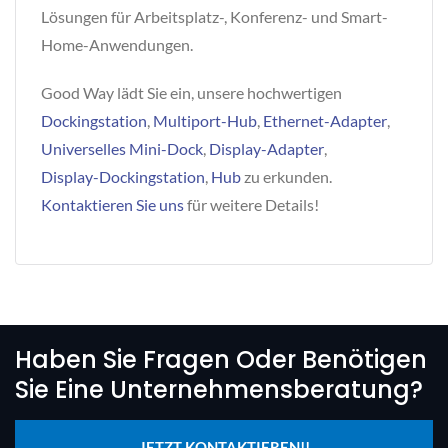
Lösungen für Arbeitsplatz-, Konferenz- und Smart-
Home-Anwendungen.
Good Way lädt Sie ein, unsere hochwertigen
Dockingstation
,
Multiport-Hub
,
Ethernet-Adapter
,
Universelles Mini-Dock
,
Display-Adapter
,
Display-Dockingstation
,
Hub
zu erkunden.
Kontaktieren Sie uns
für weitere Details!
Haben Sie Fragen Oder Benötigen
Sie Eine Unternehmensberatung?
JETZT KONTAKTIEREN!!