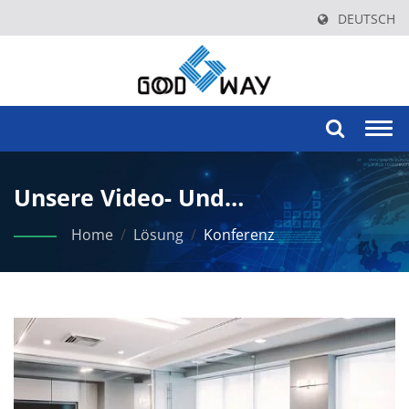
DEUTSCH
Togg
navi
Unsere Video- Und
Audioübertragungslösungen
Home
/
Lösung
/
Konferenz
Verbessern Die
Konferenzeffizienz Und Sind
Ideal Für Große Konferenzräume
Oder Besprechungsräume In