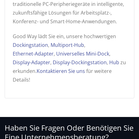
traditionelle PC-Peripheriegeräte in intelligente,
zukunftsfähige Lösungen für Arbeitsplatz-,
Konferenz- und Smart-Home-Anwendungen.
Good Way lädt Sie ein, unsere hochwertigen
Dockingstation
,
Multiport-Hub
,
Ethernet-Adapter
,
Universelles Mini-Dock
,
Display-Adapter
,
Display-Dockingstation
,
Hub
zu
erkunden.
Kontaktieren Sie uns
für weitere
Details!
Haben Sie Fragen Oder Benötigen Sie
Eine Unternehmensberatung?