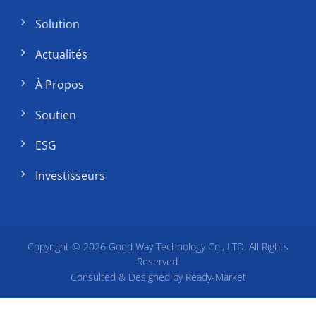
Solution
Actualités
À Propos
Soutien
ESG
Investisseurs
Copyright © 2026
Good Way Technology Co., LTD.
All Rights
Reserved.
Consulted & Designed by
Ready-Market