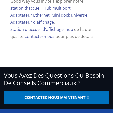
Good Way vous invite à explorer notre
station d'accueil
,
Hub multiport
,
Adaptateur Ethernet
,
Mini dock universel
,
Adaptateur d'affichage
,
Station d'accueil d'affichage
,
hub
de haute
qualité.
Contactez-nous
pour plus de détails !
Vous Avez Des Questions Ou Besoin
De Conseils Commerciaux ?
CONTACTEZ-NOUS MAINTENANT !!