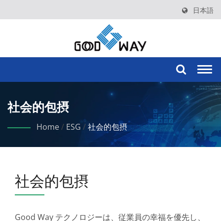
日本語
Togg
navi
社会的包摂
Home
/
ESG
/
社会的包摂
社会的包摂
Good Way テクノロジーは、従業員の幸福を優先し、