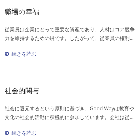
職場の幸福
従業員は企業にとって重要な資産であり、人材はコア競争
力を維持するための鍵です。したがって、従業員の権利を
保護する前提の下で、人材の青写真を慎重に計画し、包括
続きを読む
的な人材育成の枠組みを確立することは、持続可能な企業
の発展に不可欠な要素です。 Good...
社会的関与
社会に還元するという原則に基づき、Good Wayは教育や
文化の社会的活動に積極的に参加しています。会社は従業
員が公共サービスのボランティア活動に参加することを奨
続きを読む
励し、愛を広め、他者を思いやり、地域社会に奉仕し、地