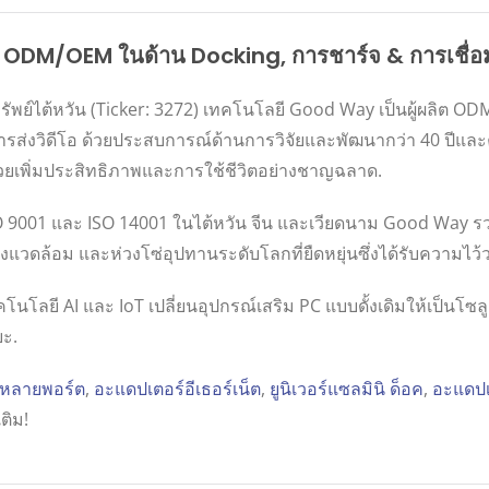
al ODM/OEM ในด้าน Docking, การชาร์จ & การเชื่
รัพย์ไต้หวัน (Ticker: 3272) เทคโนโลยี Good Way เป็นผู้ผลิต O
การส่งวิดีโอ ด้วยประสบการณ์ด้านการวิจัยและพัฒนากว่า 40 ปีแ
ี่ช่วยเพิ่มประสิทธิภาพและการใช้ชีวิตอย่างชาญฉลาด.
ง ISO 9001 และ ISO 14001 ในไต้หวัน จีน และเวียดนาม Good Way
งแวดล้อม และห่วงโซ่อุปทานระดับโลกที่ยืดหยุ่นซึ่งได้รับความไว
นโลยี AI และ IoT เปลี่ยนอุปกรณ์เสริม PC แบบดั้งเดิมให้เป็นโซ
ยะ.
บหลายพอร์ต
,
อะแดปเตอร์อีเธอร์เน็ต
,
ยูนิเวอร์แซลมินิ ด็อค
,
อะแดป
ติม!