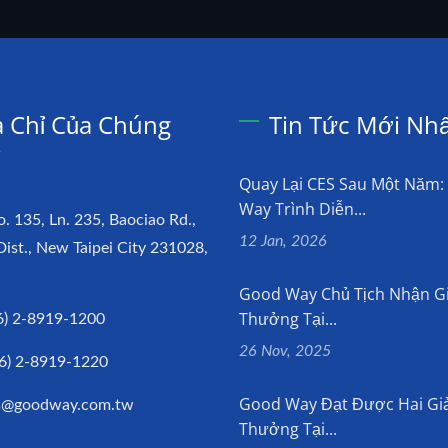
a Chỉ Của Chúng
Tin Tức Mới Nh
i
Quay Lại CES Sau Một Năm
Way Trình Diễn...
o. 135, Ln. 235, Baociao Rd.,
12 Jan, 2026
Dist., New Taipei City 231028,
Good Way Chủ Tịch Nhận Gi
Thưởng Tại...
6) 2-8919-1200
26 Nov, 2025
6) 2-8919-1220
Good Way Đạt Được Hai Giả
es@goodway.com.tw
Thưởng Tại...