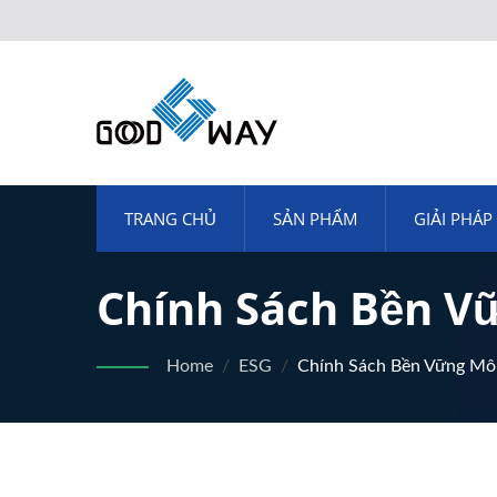
TRANG CHỦ
SẢN PHẨM
GIẢI PHÁP
Chính Sách Bền V
Home
/
ESG
/
Chính Sách Bền Vững Mô