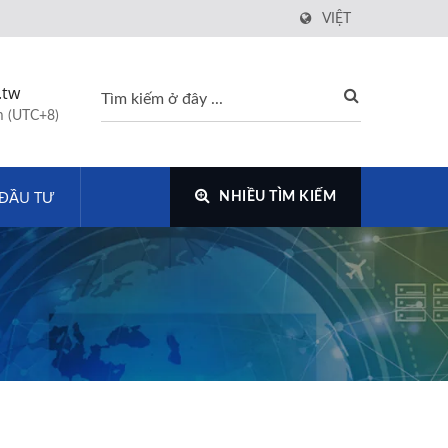
VIỆT
.tw
m (UTC+8)
ĐẦU TƯ
NHIỀU TÌM KIẾM