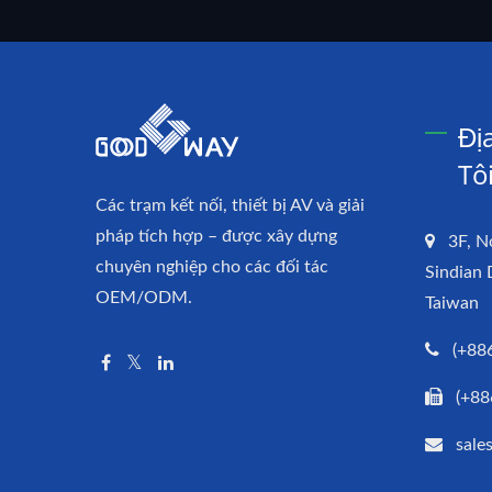
Đị
Tô
Các trạm kết nối, thiết bị AV và giải
pháp tích hợp – được xây dựng
3F, N
chuyên nghiệp cho các đối tác
Sindian 
OEM/ODM.
Taiwan
(+88
(+88
sal