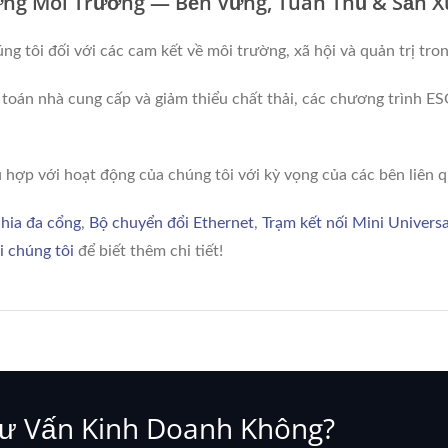
ững Môi Trường — Bền Vững, Tuân Thủ & Sản X
 tôi đối với các cam kết về môi trường, xã hội và quản trị tron
oán nhà cung cấp và giảm thiểu chất thải, các chương trình E
 hợp với hoạt động của chúng tôi với kỳ vọng của các bên liên q
hia đa cổng
,
Bộ chuyển đổi Ethernet
,
Trạm kết nối Mini Universa
i chúng tôi
để biết thêm chi tiết!
Tư Vấn Kinh Doanh Không?