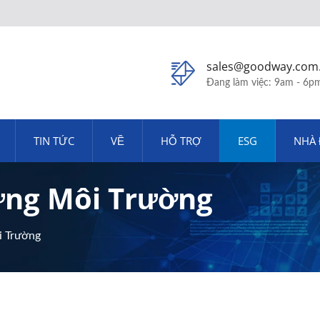
sales@goodway.com
Đang làm việc: 9am - 6p
TIN TỨC
VỀ
HỖ TRỢ
ESG
NHÀ 
ững Môi Trường
i Trường