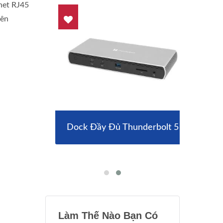
rnet RJ45
yên
g Dây
Dock Đầy Đủ Thunderbolt 5
Don
Làm Thế Nào Bạn Có