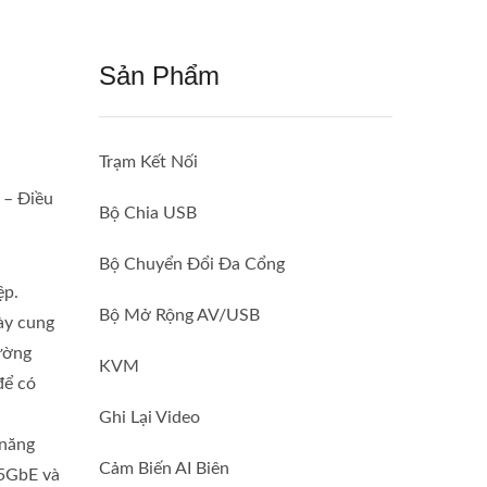
Sản Phẩm
Trạm Kết Nối
 – Điều
Bộ Chia USB
Bộ Chuyển Đổi Đa Cổng
ệp.
Bộ Mở Rộng AV/USB
ày cung
ường
KVM
để có
Ghi Lại Video
 năng
Cảm Biến AI Biên
.5GbE và