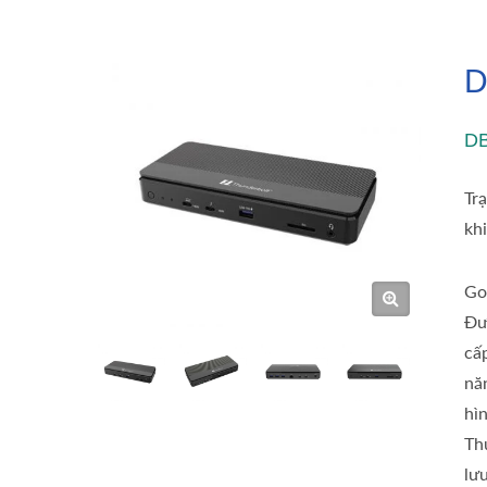
D
D
Tr
kh
Go
Đư
cấ
nă
hì
Th
lư