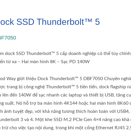
ock SSD Thunderbolt™ 5
BF7050
ạm dock SSD Thunderbolt™ 5 cấp doanh nghiệp có thể tùy chỉnh
iển từ xa – Hai màn hình 8K – Sạc PD 140W
od Way giới thiệu Dock Thunderbolt™ 5 DBF7050 Chuyên nghi
ợc trang bị công nghệ Thunderbolt™ 5 tiên tiến, dock flagship n
p lên đến 140W để sạc nhanh các laptop và thiết bị USB, tăng c
ng suất. Nó hỗ trợ ba màn hình 4K144 hoặc hai màn hình 8K60 
nh ảnh tuyệt đẹp, với khả năng tương thích hoàn toàn với USB4,
underbolt 3 và 4. Một khe SSD M.2 PCIe Gen 4×4 nâng cao khả
u trữ cho việc tạo nội dung, trong khi một cổng Ethernet RJ45 2