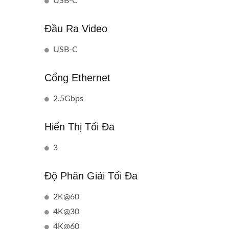
USB-C
Đầu Ra Video
USB-C
Cổng Ethernet
2.5Gbps
Hiển Thị Tối Đa
3
Độ Phân Giải Tối Đa
2K@60
4K@30
4K@60