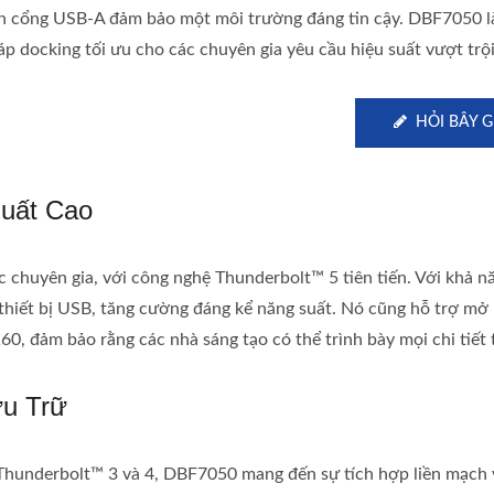
n cổng USB-A đảm bảo một môi trường đáng tin cậy. DBF7050 là
áp docking tối ưu cho các chuyên gia yêu cầu hiệu suất vượt trội
HỎI BÂY G
Suất Cao
 chuyên gia, với công nghệ Thunderbolt™ 5 tiên tiến. Với khả n
thiết bị USB, tăng cường đáng kể năng suất. Nó cũng hỗ trợ mở 
 đảm bảo rằng các nhà sáng tạo có thể trình bày mọi chi tiết t
ưu Trữ
 Thunderbolt™ 3 và 4, DBF7050 mang đến sự tích hợp liền mạch 