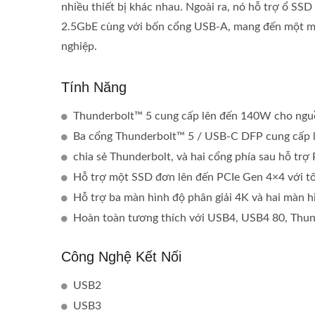
nhiều thiết bị khác nhau. Ngoài ra, nó hỗ trợ ổ S
2.5GbE cùng với bốn cổng USB-A, mang đến một môi
nghiệp.
Tính Năng
Thunderbolt™ 5 cung cấp lên đến 140W cho ngu
Ba cổng Thunderbolt™ 5 / USB-C DFP cung cấp 
chia sẻ Thunderbolt, và hai cổng phía sau hỗ t
Hỗ trợ một SSD đơn lên đến PCIe Gen 4×4 với t
Dongle Hiển Thị Không Dây
Dock
P2P
Hỗ trợ ba màn hình độ phân giải 4K và hai màn h
Hoàn toàn tương thích với USB4, USB4 80, Thun
Công Nghệ Kết Nối
USB2
USB3