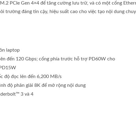
SD M.2 PCIe Gen 4×4 để tăng cường lưu trữ, và có một cổng Ethe
 trường đáng tin cậy, hiệu suất cao cho việc tạo nội dung chu
ồn laptop
lên đến 120 Gbps; cổng phía trước hỗ trợ PD60W cho
rợ PD15W
ốc độ đọc lên đến 6,200 MB/s
 Đầy Đủ Thunderbolt 5
Dongle Hiển Thị Khôn
P2P
ình độ phân giải 8K để mở rộng nội dung
derbolt™ 3 và 4