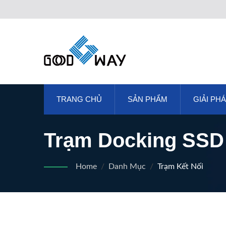
TRANG CHỦ
SẢN PHẨM
GIẢI PH
Trạm Docking SSD
Tạo Nội Dung Hiệu
Home
/
Danh Mục
/
Trạm Kết Nối