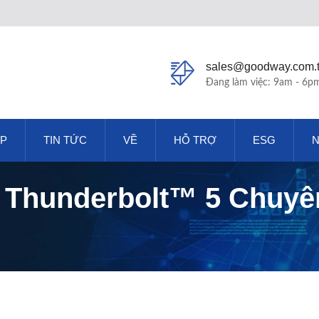
sales@goodway.com.
Đang làm việc: 9am - 6p
ÁP
TIN TỨC
VỀ
HỖ TRỢ
ESG
N
 Thunderbolt™ 5 Chuyê
 Suất Cao