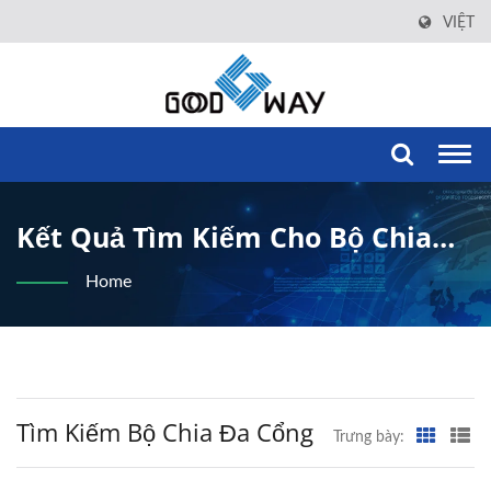
VIỆT
Togg
navi
Kết Quả Tìm Kiếm Cho Bộ Chia
Đa Cổng | Good Way Technology
Home
Co., LTD.
Tìm Kiếm Bộ Chia Đa Cổng
Trưng bày: