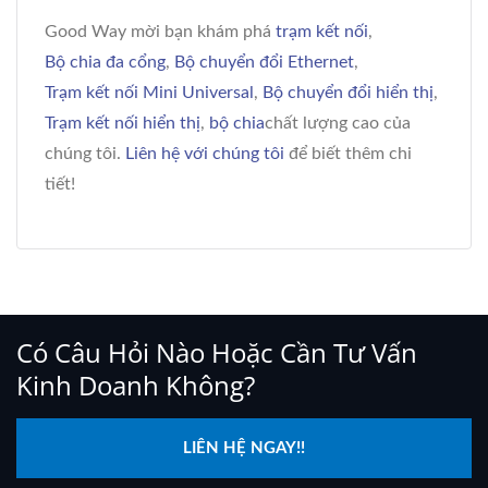
Good Way mời bạn khám phá
trạm kết nối
,
Bộ chia đa cổng
,
Bộ chuyển đổi Ethernet
,
Trạm kết nối Mini Universal
,
Bộ chuyển đổi hiển thị
,
Trạm kết nối hiển thị
,
bộ chia
chất lượng cao của
chúng tôi.
Liên hệ với chúng tôi
để biết thêm chi
tiết!
Có Câu Hỏi Nào Hoặc Cần Tư Vấn
Kinh Doanh Không?
LIÊN HỆ NGAY!!