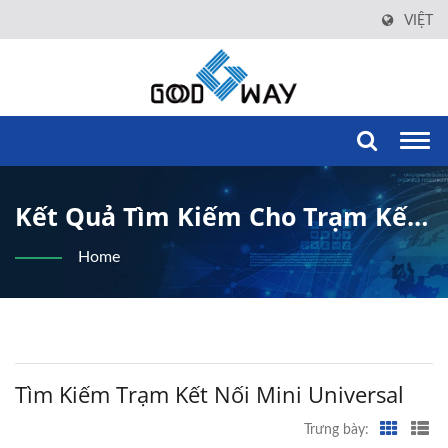
VIỆT
Togg
navi
Kết Quả Tìm Kiếm Cho Trạm Kết
Nối Mini Universal | Good Way
Home
Technology Co., LTD.
Tìm Kiếm Trạm Kết Nối Mini Universal
Trưng bày: