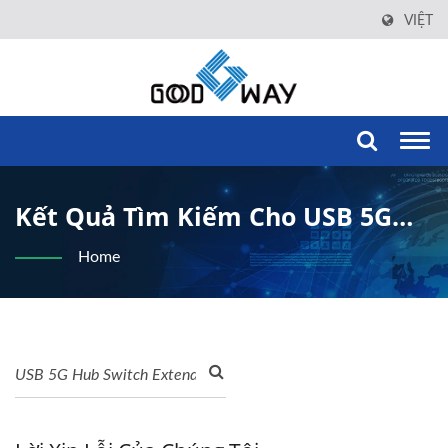
VIỆT
Togg
navi
Kết Quả Tìm Kiếm Cho USB 5G
Hub Switch Extender Kits | Good
Home
Way Technology Co., LTD.