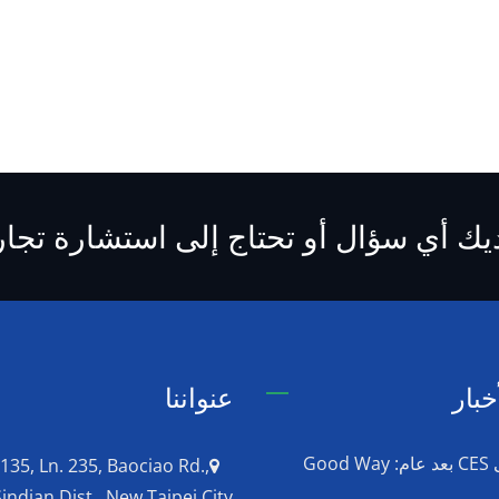
يك أي سؤال أو تحتاج إلى استشارة تجار
خبار
عنواننا
العودة إلى CES بعد عام: Good Way
 135, Ln. 235, Baociao Rd.,
Sindian Dist., New Taipei City