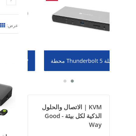
عرض:
محطة Thunderbolt 5 الكاملة
Dongle العرض اللاسلكي P2P
KVM | الاتصال والحلول
الذكية لكل بيئة - Good
Way