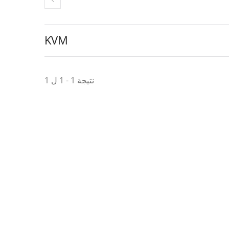
KVM
نتيجة 1 - 1 ل 1
Dongle العرض اللاسلكي P2P