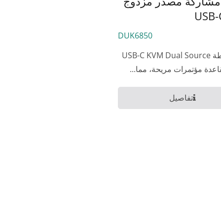
شاركة مصدر مزدوج
USB-
DUK6850
يعمل محطة USB-C KVM Dual Source
تفاصيل