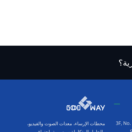
ية؟
3F, No.
محطات الإرساء، معدات الصوت والفيديو،
والحلول المتكاملة - مصممة باحتراف