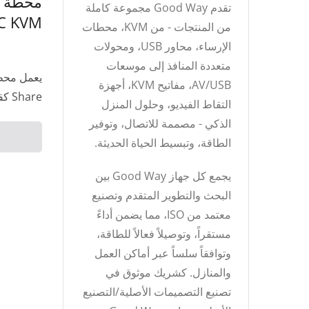
محطة م
تقدم Good Way مجموعة كاملة
C KVM
من المنتجات - من KVM، محطات
الإرساء، محاور USB، ومحولات
متعددة المنافذ إلى موسعات
AV/USB، مفاتيح KVM، أجهزة
Share كقاعدة مؤتمرات مريحة، مما...
التقاط الفيديو، وحلول المنزل
الذكي - مصممة للاتصال، وتوفير
الطاقة، وتبسيط الحياة الحديثة.
يجمع كل جهاز Good Way بين
البحث والتطوير المتقدم وتصنيع
معتمد من ISO، مما يضمن أداءً
مستقراً، وتوصيلاً فعالاً للطاقة،
وتوافقاً سلساً عبر أماكن العمل
والمنازل. كشريك موثوق في
تصنيع التصميمات الأصلية/التصنيع