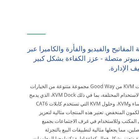
لمفاتيح والفيديو والفأرة والكاميرا عبر
يوتر متصلة - عزز الكفاءة بشكل كبير
ف الإدارة.
تقدم سلسلة منتجات KVM من Good Way مجموعة متنوعة من الخيارات
لتلبية سيناريوهات الاستخدام المختلفة، بما في ذلك KVM Dock، الذي يدمج
وظائف محطة الإرساء وKVM، وحلول KVM التي تستخدم كابلات CAT6
لكمون المنخفض. تعتبر هذه المنتجات مثالية لتعزيز
في المكتب وللاستخدام في غرف الاجتماعات بجميع
ضًا حلول KVM لإدارة عدة مضيفين متصلين، مما يجعلها مثالية لتطبيقات البيع بالتجزئة
وتعزز بشكل فعال كفاءة إدارة تكنولوجيا المعلومات.