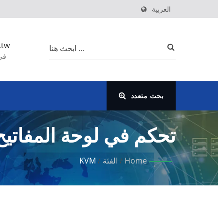
العربية
.tw
بحث متعدد
تحكم في لوحة المفاتيح 
متصلة - عزز الكفاءة بش
Home
/
الفئة
/
KVM