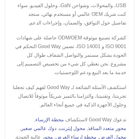
USB، والمحولات، وشواحن GaN، وحلول الفيديو. سواء
كنت شريك OEM عالمي أو مستخدم نهائي، ستجد
تفاصيل حول التوافق، والضمان، وإجراءات الدعم.
كشركة تصنيع موثوقة ODM/OEM حاصلة على شهادات
ISO 9001 و ISO 14001، تضمن Good Way التحكم في
الجودة بشكل مستمر والتواصل الشفاف طوال كل
مشروع. نحن نغطي كل شيء من تخصيص التصميم إلى
خدمة ما بعد البيع ودعم اللوجستيات.
استكشف الأسئلة الشائعة لـ Good Way لفهم كيف تجعلنا
تجربتنا، وتقنيتنا، والتزامنا بالتميز شريكاً موثوقاً للاتصال
وحلول الأجهزة الذكية في جميع أنحاء العالم.
تدعوك Good Way لاستكشاف
محطة الإرساء
,
محور متعدد المنافذ
,
محول إيثرنت
,
دوك عالمي صغير
,
محول العرض
,
محطة إرساء العرض
,
محور
عالية الجودة.