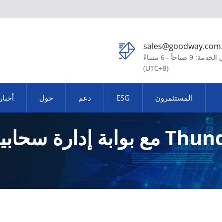
sales@goodway.com
في الخدمة: 9 صباحاً - 6 مساءً
(UTC+8)
المستثمرون
ESG
دعم
حول
أخبار