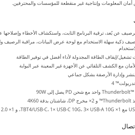
أمان المعلومات وإنتاجية غير منقطعة للمؤسسات والمحترفين.
لرصيف عن بُعد، ترقية البرنامج الثابت، واستكشاف الأخطاء وإصلاحها عب
صيف ذكية سهلة الاستخدام مع لوحة عرض البيانات، مراقبة الرصيف وا
استخدام
 تشغيل/إيقاف الطاقة المجدولة لأداء أفضل في توفير الطاقة
محطة Thunderbolt 5 الكاملة
لأمان مع الكشف التلقائي عن الأجهزة غير المعينة عبر البوابة
لنشر وإدارة الأرصفة بشكل جماعي
ندربولت™ 4
Thund واحد مع شحن PD يصل إلى 90W
USB-A 2، منافذ LAN وصوت مدمجة
اتصال