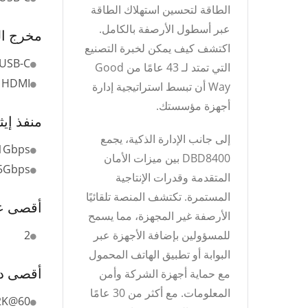
الطاقة لتحسين استهلاك الطاقة
عبر أسطول الأرصفة بالكامل.
مخرج ال
اكتشف كيف يمكن لخبرة التصنيع
USB-C
التي تمتد لـ 43 عامًا من Good
HDMI
Way أن تبسط استراتيجية إدارة
أجهزة مؤسستك.
منفذ إي
إلى جانب الإدارة الذكية، يجمع
1Gbps
DBD8400 بين ميزات الأمان
5Gbps
المتقدمة وقدرات الإنتاجية
المستمرة. تكتشف المنصة تلقائيًا
أقصى 
الأرصفة غير المجهزة، مما يسمح
للمسؤولين بإضافة الأجهزة عبر
2
البوابة أو تطبيق الهاتف المحمول
أقصى د
مع حماية أجهزة الشركة وأمن
المعلومات. مع أكثر من 30 عامًا
2K@60