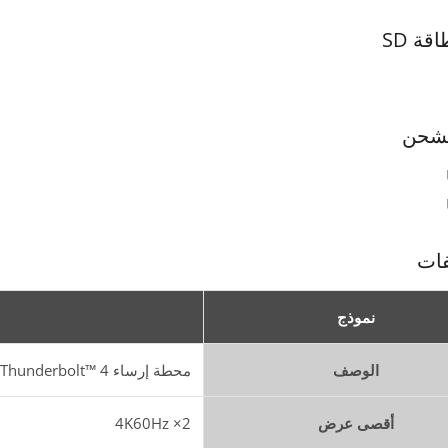
قة SD
لشحن
فات
نموذج
الوصف
محطة إرساء Thunderbolt™ 4 الذكية
أقصى عرض
2× 4K60Hz