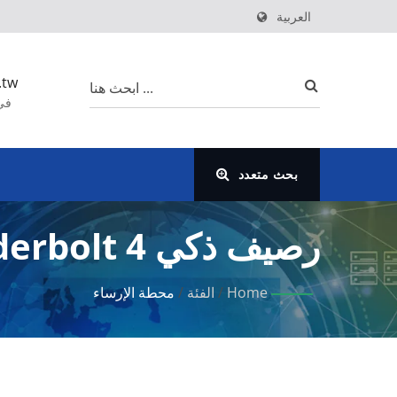
العربية
.tw
بحث متعدد
رصيف ذكي Thunderbolt 4 مع بوابة إدارة سحابية.
Home
/
الفئة
/
محطة الإرساء