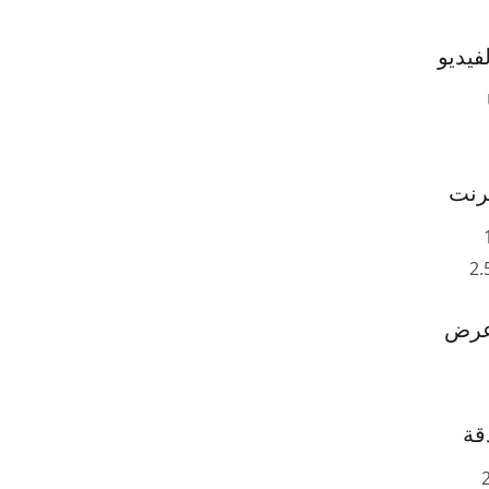
فيديو
ثرنت
2.
عرض
قة