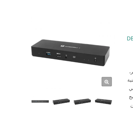
D
،
م تقنية
لي
مج
ن