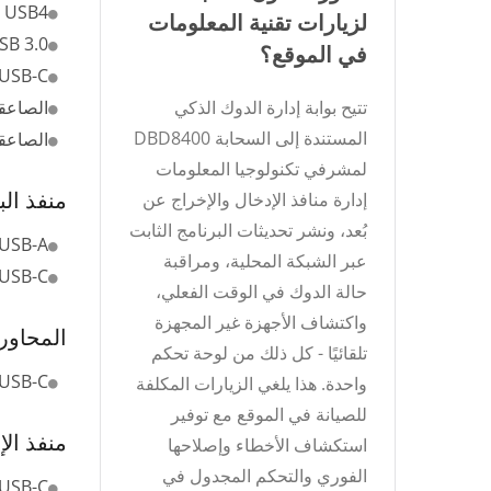
USB4
لزيارات تقنية المعلومات
SB 3.0
في الموقع؟
USB-C
تتيح بوابة إدارة الدوك الذكي
الصاعقة
المستندة إلى السحابة DBD8400
الصاعقة
لمشرفي تكنولوجيا المعلومات
منفذ الب
إدارة منافذ الإدخال والإخراج عن
بُعد، ونشر تحديثات البرنامج الثابت
USB-A
عبر الشبكة المحلية، ومراقبة
USB-C
حالة الدوك في الوقت الفعلي،
واكتشاف الأجهزة غير المجهزة
المحاور
تلقائيًا - كل ذلك من لوحة تحكم
USB-C
واحدة. هذا يلغي الزيارات المكلفة
للصيانة في الموقع مع توفير
منفذ الإ
استكشاف الأخطاء وإصلاحها
الفوري والتحكم المجدول في
USB-C