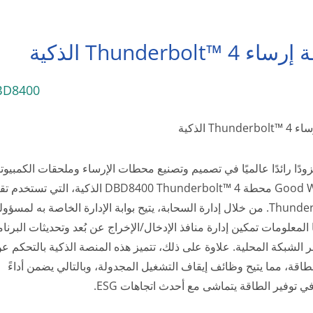
Thunderbolt™  الذكية
BD8400
Thun الذكية
ودًا رائدًا عالميًا في تصميم وتصنيع محطات الإرساء وملحقات الكمبيوتر
تقدم Good Way محطة DBD8400 Thunderbolt™ 4 الذكية، التي تستخد
Thunderbolt™ 4. من خلال إدارة السحابة، يتيح بوابة الإدارة الخاصة به لمسؤو
 المعلومات تمكين إدارة منافذ الإدخال/الإخراج عن بُعد وتحديثات البرنا
ر الشبكة المحلية. علاوة على ذلك، تتميز هذه المنصة الذكية بالتحكم ع
لطاقة، مما يتيح وظائف إيقاف التشغيل المجدولة، وبالتالي يضمن أداءً
 في توفير الطاقة يتماشى مع أحدث اتجاهات ESG.