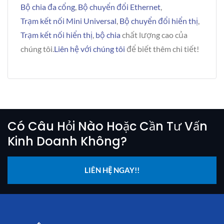
Bộ chia đa cổng
,
Bộ chuyển đổi Ethernet
,
Trạm kết nối Mini Universal
,
Bộ chuyển đổi hiển thị
,
Trạm kết nối hiển thị
,
bộ chia
chất lượng cao của
chúng tôi.
Liên hệ với chúng tôi
để biết thêm chi tiết!
Có Câu Hỏi Nào Hoặc Cần Tư Vấn
Kinh Doanh Không?
LIÊN HỆ NGAY!!