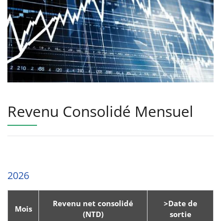
Revenu Consolidé Mensuel
2026
Revenu net consolidé
>Date de
Mois
(NTD)
sortie