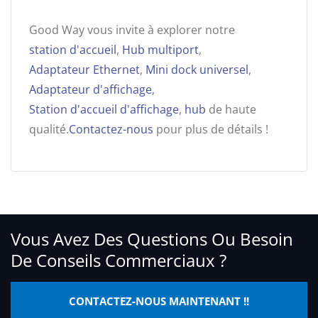
Good Way vous invite à explorer notre
station d'accueil
,
Hub multiport
,
Adaptateur Ethernet
,
Mini dock universel
,
Adaptateur d'affichage
,
Station d'accueil d'affichage
,
hub
de haute
qualité.
Contactez-nous
pour plus de détails !
Vous Avez Des Questions Ou Besoin
De Conseils Commerciaux ?
CONTACTEZ-NOUS MAINTENANT !!