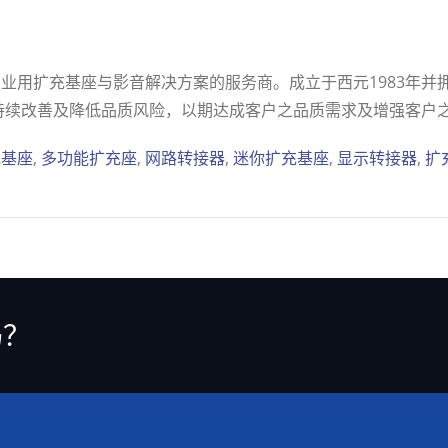
用扩充基座与影音解决方案的服务商。成立于西元1983年并拥有
東碩持续改善及降低品质风险，以期达成客户之品质需求及增强客户
充基座
,
多功能扩充座
,
网路转接器
,
迷你扩充基座
,
显示转接器
,
扩
吗？