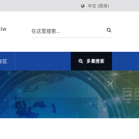
中文 (简体)
.tw
专区
多重搜索