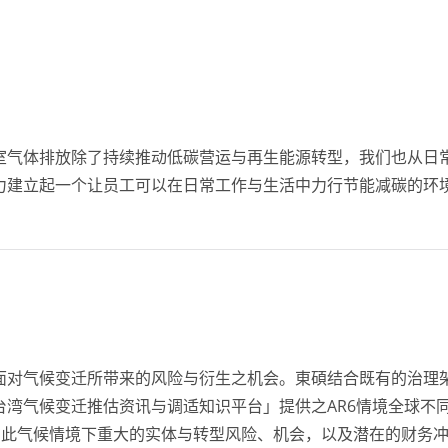
室气体排放除了持续推动低碳营运与再生能源转型，我们也从日
力建立起一个让员工可以在日常工作与生活中力行节能减碳的环
气候变迁所带来的风险与衍生之机会。東碩结合既有的治理架构，
气候变迁推估资讯与调适知识平台」提供之AR6情境全球不同增温(
碩在此气候情境下重大的实体与转型风险、机会，以及潜在的财务