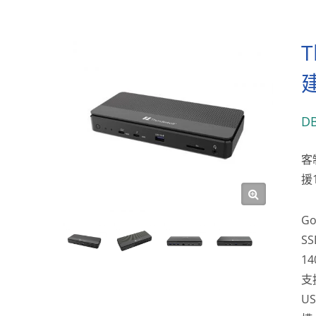
T
建
D
客
援
G
S
1
支
US