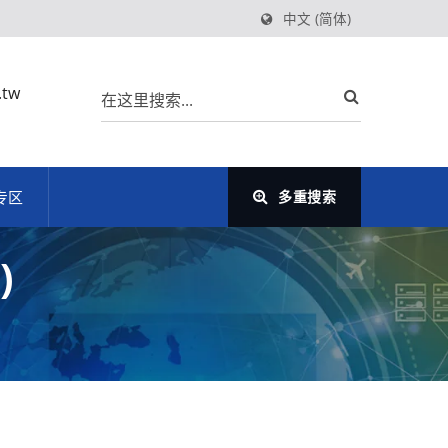
中文 (简体)
.tw
专区
多重搜索
)