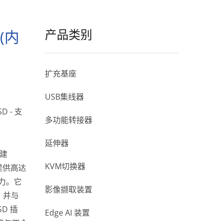
产品类别
(内
扩充基座
USB集线器
D - 支
多功能转接器
延伸器
内建
KVM切换器
可提供高达
产力。它
影像撷取装置
，并与
SD 插
Edge AI 装置