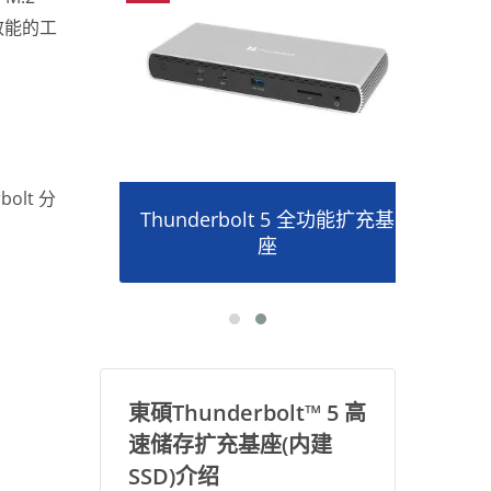
效能的工
olt 分
转接器
Thunderbolt 5 全功能扩充基
P2
座
東碩Thunderbolt™ 5 高
速储存扩充基座(内建
SSD)介绍