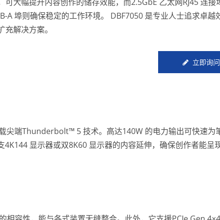
，可大幅提升内容创作的储存效能，而2.5GbE 乙太网RJ45 连
SB-A 埠则确保稳定的工作环境。 DBF7050 是专业人士追求卓
扩充解决方案。
立即询问
尖端Thunderbolt™ 5 技术。高达140W 的电力输出可快速
4K144 显示器或双8K60 显示器的内容延伸，确保创作者能呈
 具备广泛的相容性，能与各式装置无缝整合。此外，它支援PCIe Gen 4×4 