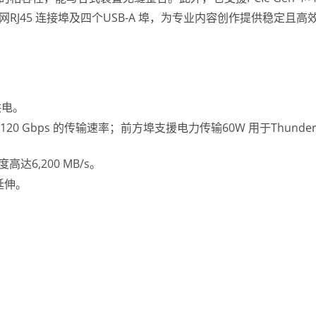
太网RJ45 连接埠及四个USB-A 埠，为专业内容创作提供稳定且高
供电。
高达120 Gbps 的传输速率；前方埠支援电力传输60W 用于Thunderb
nderbolt 5 全功能扩充基
P2P 点对点无线显示器
座
高达6,200 MB/s。
延伸。
。