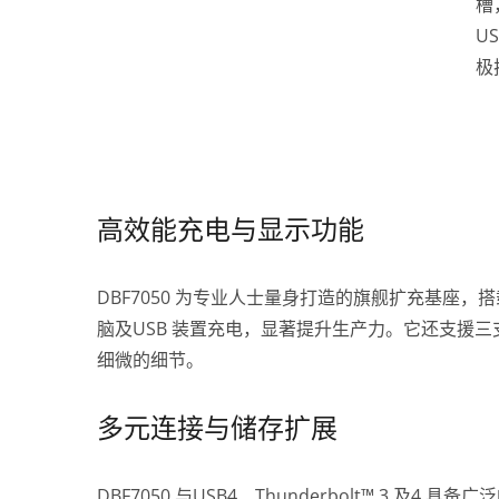
槽
U
极
高效能充电与显示功能
DBF7050 为专业人士量身打造的旗舰扩充基座，搭载
脑及USB 装置充电，显著提升生产力。它还支援三支
细微的细节。
多元连接与储存扩展
DBF7050 与USB4、Thunderbolt™ 3 及4