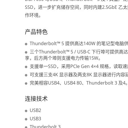
SSD，进一步扩充储存空间，同时内建2.5GbE 乙
作环境。
产品特色
Thunderbolt™ 5 提供高达140W 的笔记型电脑
三个Thunderbolt™ 5 / USB-C 下行埠可提供
P2P 点对点无线显示器转接器
Thu
享，后方两个埠则支援电力传输15W。
支援单一SSD，采用PCIe Gen 4×4 规格，读取速度
可支援三支4K 显示器及两支8K 显示器进行内容
完美相容USB4、USB4 80、Thunderbolt 3 及4
连接技术
USB2
USB3
Thunderbolt 3