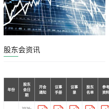
股东会资讯
股东
开会
议事
议事
股东
参
年份
会日
通知
手册
录
名单
资
期
2026-