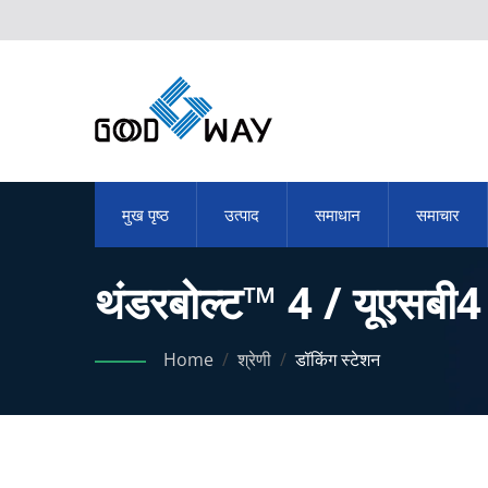
मुख पृष्ठ
उत्पाद
समाधान
समाचार
थंडरबोल्ट™ 4 / यूएसबी4 क
Home
/
श्रेणी
/
डॉकिंग स्टेशन