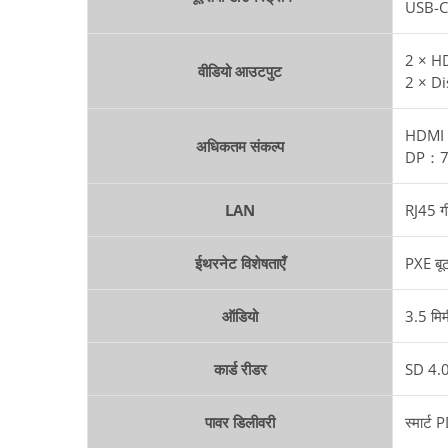
USB-C
2 × H
वीडियो आउटपुट
2 × Di
HDMI
अधिकतम संकल्प
DP：7
LAN
RJ45 ग
ईथरनेट विशेषताएँ
PXE बूट
ऑडियो
3.5 मि
कार्ड रीडर
SD 4.
पावर डिलीवरी
स्मार्