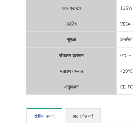
पावर एडाप्टर
135W 
माउंटिंग
VESA म
सुरक्षा
केनसिं
संचालन तापमान
0°C ~
भंडारण तापमान
–20°C
अनुपालन
CE, FC
संबंधित उत्पाद
डाउनलोड करें