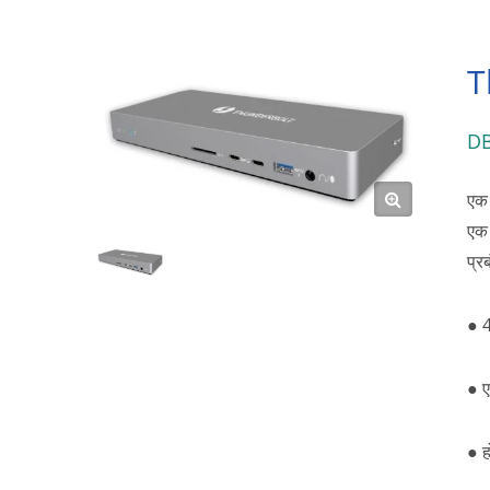
T
D
एक 
एक 
प्र
● 4
● ए
● ह