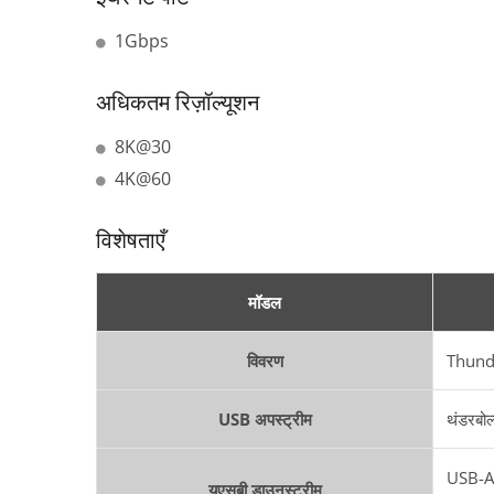
1Gbps
अधिकतम रिज़ॉल्यूशन
8K@30
4K@60
विशेषताएँ
मॉडल
विवरण
Thunde
USB अपस्ट्रीम
थंडरबो
USB-
यूएसबी डाउनस्ट्रीम