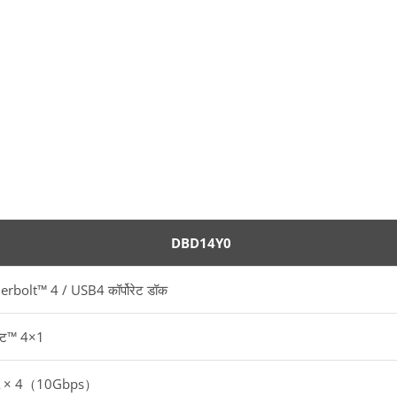
DBD14Y0
rbolt™ 4 / USB4 कॉर्पोरेट डॉक
ल्ट™ 4×1
A × 4（10Gbps）