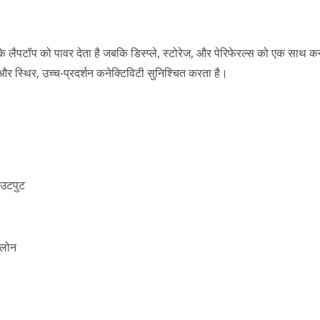
पटॉप को पावर देता है जबकि डिस्प्ले, स्टोरेज, और पेरिफेरल्स को एक साथ क
स्थिर, उच्च-प्रदर्शन कनेक्टिविटी सुनिश्चित करता है।
थंडरबोल्ट 5 फुल डॉक
वायरलेस डिस्प्ले P2P डो
उटपुट
्लोन