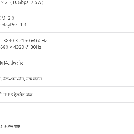
 × 2（10Gbps, 7.5W）
DMI 2.0
splayPort 1.4
：3840 × 2160 @ 60Hz
680 × 4320 @ 30Hz
ीगाबिट ईथरनेट
, वेक-ऑन-लैन, मैक क्लोन
मी TRRS हेडसेट जैक
0
ट PD 90W तक