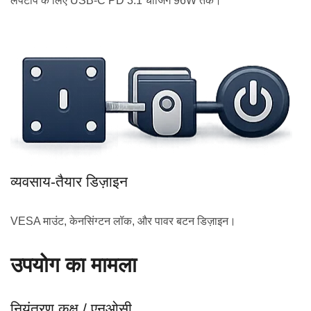
लैपटॉप के लिए USB-C PD 3.1 चार्जिंग 96W तक।
व्यवसाय-तैयार डिज़ाइन
VESA माउंट, केनसिंग्टन लॉक, और पावर बटन डिज़ाइन।
उपयोग का मामला
नियंत्रण कक्ष / एनओसी