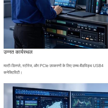
उन्नत कार्यस्थल
मल्टी-डिस्प्ले, स्टोरेज, और PCIe उपकरणों के लिए उच्च-बैंडविड्थ USB4
कनेक्टिविटी।