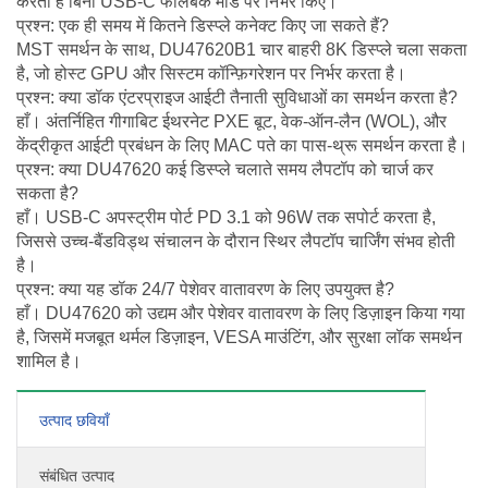
करता है बिना USB-C फॉलबैक मोड पर निर्भर किए।
प्रश्न: एक ही समय में कितने डिस्प्ले कनेक्ट किए जा सकते हैं?
MST समर्थन के साथ, DU47620B1 चार बाहरी 8K डिस्प्ले चला सकता
है, जो होस्ट GPU और सिस्टम कॉन्फ़िगरेशन पर निर्भर करता है।
प्रश्न: क्या डॉक एंटरप्राइज आईटी तैनाती सुविधाओं का समर्थन करता है?
हाँ। अंतर्निहित गीगाबिट ईथरनेट PXE बूट, वेक-ऑन-लैन (WOL), और
केंद्रीकृत आईटी प्रबंधन के लिए MAC पते का पास-थ्रू समर्थन करता है।
प्रश्न: क्या DU47620 कई डिस्प्ले चलाते समय लैपटॉप को चार्ज कर
सकता है?
हाँ। USB-C अपस्ट्रीम पोर्ट PD 3.1 को 96W तक सपोर्ट करता है,
जिससे उच्च-बैंडविड्थ संचालन के दौरान स्थिर लैपटॉप चार्जिंग संभव होती
है।
प्रश्न: क्या यह डॉक 24/7 पेशेवर वातावरण के लिए उपयुक्त है?
हाँ। DU47620 को उद्यम और पेशेवर वातावरण के लिए डिज़ाइन किया गया
है, जिसमें मजबूत थर्मल डिज़ाइन, VESA माउंटिंग, और सुरक्षा लॉक समर्थन
शामिल है।
उत्पाद छवियाँ
संबंधित उत्पाद