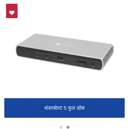
थंडरबोल्ट 5 फुल डॉक