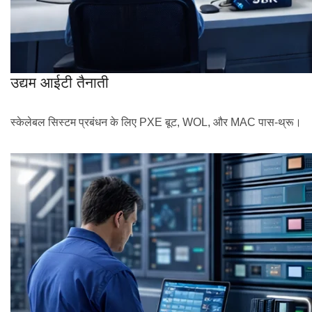
उद्यम आईटी तैनाती
स्केलेबल सिस्टम प्रबंधन के लिए PXE बूट, WOL, और MAC पास-थ्रू।