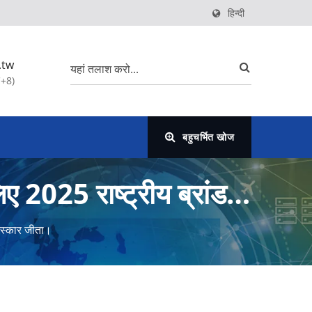
हिन्दी
.tw
C+8)
बहुचर्भित खोज
25 राष्ट्रीय ब्रांड
स्कार जीता।