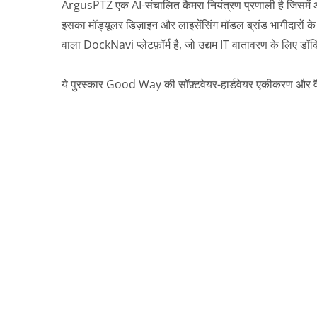
ArgusPTZ एक AI-संचालित कैमरा नियंत्रण प्रणाली है जिसमें ऑ
इसका मॉड्यूलर डिज़ाइन और लाइसेंसिंग मॉडल ब्रांड भागीदारों के ल
वाला DockNavi प्लेटफ़ॉर्म है, जो उद्यम IT वातावरण के लिए डॉकि
ये पुरस्कार Good Way की सॉफ़्टवेयर-हार्डवेयर एकीकरण और वैश्वि