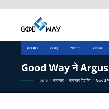
मुख पृष्ठ
उत्पाद
समाधान
समाचार
Good Way ने ArgusPTZ
युशान पुरस्कार जीता।
Home
/
समाचार
/
समाचार विज्ञप्ति
/
Good Wa