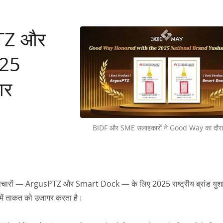
TZ और
025
कार
BIDF और SME सलाहकारों ने Good Way का दौरा
ारों — ArgusPTZ और Smart Dock — के लिए 2025 राष्ट्रीय ब्रांड युशान
न में ताकत को उजागर करता है।
थंडरबोल्ट 5 फुल डॉक
वायरलेस डिस्प्ले P2P डो