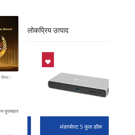
लोकप्रिय उत्पाद
 किया।
 पुरस्कार
ंगल
थंडरबोल्ट 5 फुल डॉक
व