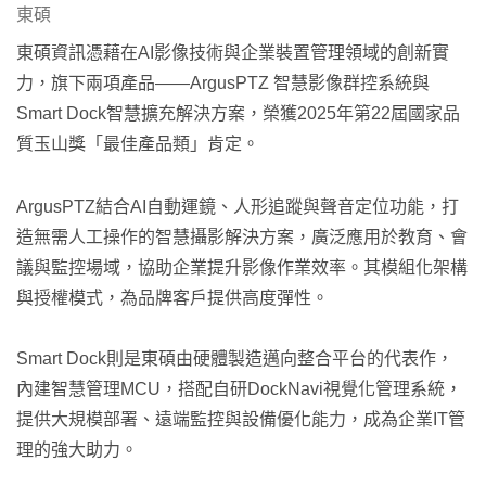
東碩
東碩資訊憑藉在AI影像技術與企業裝置管理領域的創新實
力，旗下兩項產品——ArgusPTZ 智慧影像群控系統與
Smart Dock智慧擴充解決方案，榮獲2025年第22屆國家品
質玉山獎「最佳產品類」肯定。
ArgusPTZ結合AI自動運鏡、人形追蹤與聲音定位功能，打
造無需人工操作的智慧攝影解決方案，廣泛應用於教育、會
議與監控場域，協助企業提升影像作業效率。其模組化架構
與授權模式，為品牌客戶提供高度彈性。
Smart Dock則是東碩由硬體製造邁向整合平台的代表作，
內建智慧管理MCU，搭配自研DockNavi視覺化管理系統，
提供大規模部署、遠端監控與設備優化能力，成為企業IT管
理的強大助力。