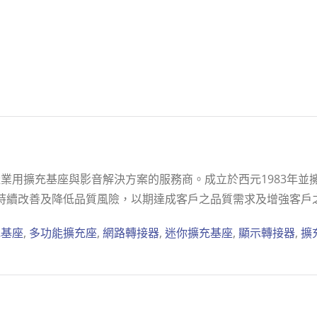
用擴充基座與影音解決方案的服務商。成立於西元1983年並擁有
 東碩持續改善及降低品質風險，以期達成客戶之品質需求及增強客戶
充基座
,
多功能擴充座
,
網路轉接器
,
迷你擴充基座
,
顯示轉接器
,
擴