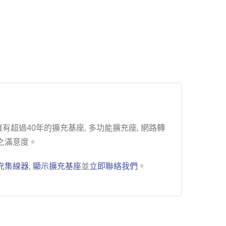
超過40年的擴充基座, 多功能擴充座, 網路轉
之滿意度。
充集線器
,
顯示擴充基座
並
立即聯絡我們
。