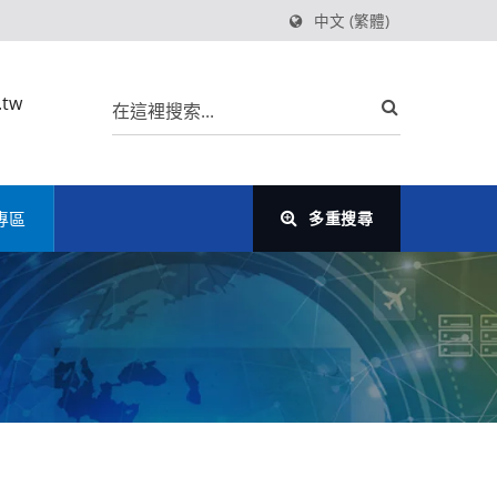
中文 (繁體)
.tw
專區
多重搜尋