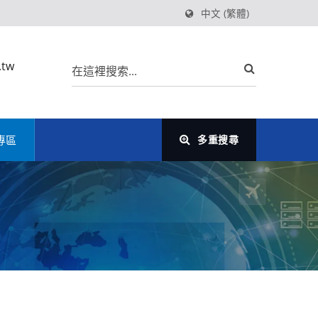
中文 (繁體)
.tw
專區
多重搜尋