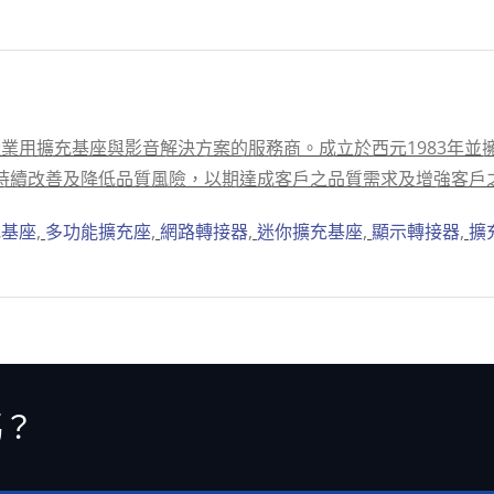
用擴充基座與影音解決方案的服務商。成立於西元1983年並擁有
 東碩持續改善及降低品質風險，以期達成客戶之品質需求及增強客戶
充基座
,
多功能擴充座
,
網路轉接器
,
迷你擴充基座
,
顯示轉接器
,
擴
嗎？