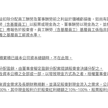
益扣除分配員工酬勞及董事酬勞前之利益於彌補虧損後，如尚有
勞
（含基層員工）
以股票或現金為之、董事酬勞以現金為之，並
工）
應報告於股東會。員工酬勞
（含基層員工）
基層員工係指非
義之基層員工薪資水準。
公積累積已達本公司資本總額時，不在此限。
可分配盈餘，由董事會擬定盈餘分配案提請股東會決議分配之。
及資本公積之全部或一部，以發放現金方式為之者，授權董事會
來資金需求及長期財務規劃，並滿足股東對現金流入之需求，公
0%，其中現金股利介於股東紅利總額之10%~100%，股票股利