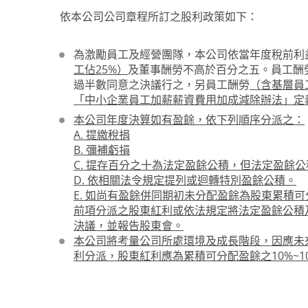
依本公司公司章程所訂之股利政策如下：
為激勵員工及經營團隊，本公司依當年度稅前利
工佔25%）
及董事酬勞不高於百分之五。員工酬
過半數同意之決議行之，另員工酬勞
（含基層員
「中小企業員工加薪薪資費用加成減除辦法」定
本公司年度決算如有盈餘，依下列順序分派之：
A. 提繳稅捐
B. 彌補虧損
C. 提存百分之十為法定盈餘公積，但法定盈餘
D. 依相關法令規定提列或迴轉特別盈餘公積。
E. 如尚有盈餘併同期初未分配盈餘為股東累積
前項分派之股東紅利或依法規定將法定盈餘公積
決議，並報告股東會。
本公司將考量公司所處環境及成長階段，因應未
利分派，股東紅利應為累積可分配盈餘之10%~10