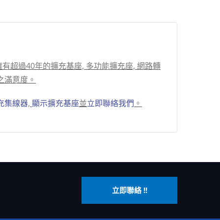
超過40年的擴充基座, 多功能擴充座, 網路轉
之滿意度。
充集線器
,
顯示擴充基座
並
立即聯絡我們
。
立即聯絡 !!