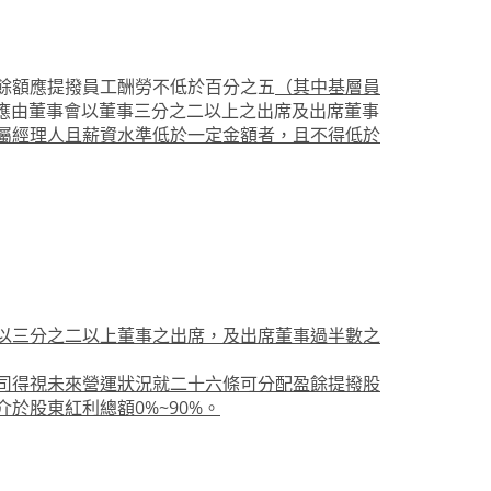
餘額應提撥員工酬勞不低於百分之五
（其中基層員
應由董事會以董事三分之二以上之出席及出席董事
屬經理人且薪資水準低於一定金額者，且不得低於
以三分之二以上董事之出席，及出席董事過半數之
司得視未來營運狀況就二十六條可分配盈餘提撥股
介於股東紅利總額0%~90%。