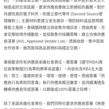
約」，以確保其交期、品質與保固規範。其中更針對天災人
禍造成的交貨延遲，要求供應商應做立即通知的義務。對於
共通性高的電子料件，則建立替代零件 (Second Source管
理機制 )；主要材料更建立安全庫存，預防缺料或品質問題
導致之風險。東碩隨時關注與收集市場訊息，透過周會、月
會定期檢視市場動態，並採取集中採購策略，建立合格供應
商清單 (AVL, Approved Vendor List)，透過收斂、集中提高
合作效率，進而取得高品質物料與穩定交期。
東碩要求所有供應商承擔社會責任，需簽署《遵守RBA(責
任商業聯盟)行為準則標準承諾書》，內容包含RBA五大面
向：勞工、健康與安全、環境、道德、管理。透過簽署「供
應商行為準則同意書」執行供應商概況審查，並持續溝通及
輔導供應商完成簽署，以期達成100%簽署之目標。
除了承諾承擔社會責任，我們同時也要求供應商簽署《無使