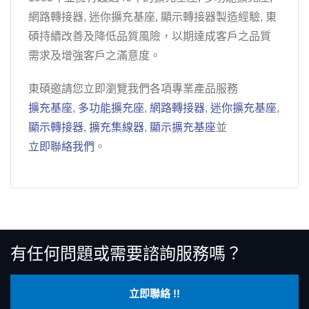
網路轉接器, 迷你擴充基座, 顯示轉接器製造經驗, 東
碩持續改善及降低品質風險，以期達成客戶之品質
需求及增強客戶之滿意度。
東碩邀請您立即瀏覽我們各項專業產品服務
擴充基座
,
多功能擴充座
,
網路轉接器
,
迷你擴充基座
,
顯示轉接器
,
擴充集線器
,
顯示擴充基座
並
立即聯絡我們
。
有任何問題或需要諮詢服務嗎？
立即聯絡 !!