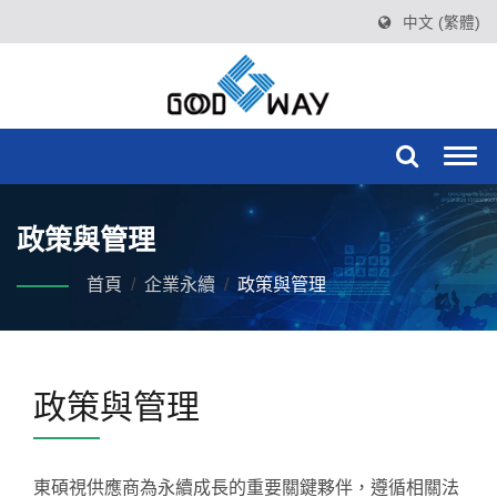
中文 (繁體)
Togg
navi
政策與管理
首頁
/
企業永續
/
政策與管理
政策與管理
東碩視供應商為永續成長的重要關鍵夥伴，遵循相關法