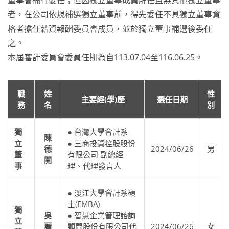
者，在公司依規補選獨立董事前，得先委任不具獨立董事資
格者擔任薪資報酬委員會成員，並於獨立董事補選後委任
之。
本屆審計委員會委員任期為自113.07.04至116.06.25。
職
姓
性
主要經(學)歷
選任日期
務
名
別
獨
● 台灣大學會計系
陳
立
● 三商投資控股股份
德
2024/06/26
男
董
有限公司 副總經
開
事
理、代理發言人
● 淡江大學會計系碩
士(EMBA)
獨
吳
● 智慧企業管理諮詢
立
麗
顧問股份有限公司代
2024/06/26
女