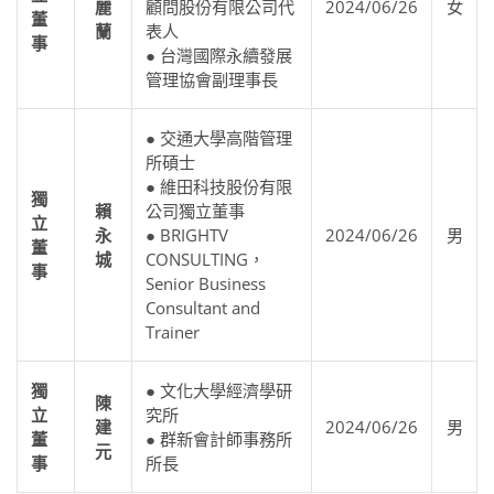
麗
顧問股份有限公司代
2024/06/26
女
董
蘭
表人
事
● 台灣國際永續發展
管理協會副理事長
● 交通大學高階管理
所碩士
● 維田科技股份有限
獨
賴
公司獨立董事
立
永
● BRIGHTV
2024/06/26
男
董
城
CONSULTING，
事
Senior Business
Consultant and
Trainer
獨
● 文化大學經濟學研
陳
立
究所
建
2024/06/26
男
董
● 群新會計師事務所
元
事
所長