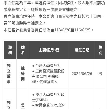
事之任期為三年，連選得連任；因故解任，致人數不足前項
或章程規定者，應於最近一次股東會補選之。
獨立董事均解任時，本公司應自事實發生之日起六十日內，
召開股東臨時會補選之。
本屆審計委員會委員任期為自113/6/26至116/6/25。
職
姓
性
主要經(學)歷
選任日期
務
名
別
獨
● 台灣大學會計系
陳
立
● 三商投資控股股份
德
2024/06/26
男
董
有限公司 副總經
開
事
理、代理發言人
● 淡江大學會計系碩
士(EMBA)
獨
吳
● 智慧企業管理諮詢
立