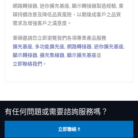
網路轉接器, 迷你擴充基座, 顯示轉接器製造經驗, 東
碩持續改善及降低品質風險，以期達成客戶之品質
需求及增強客戶之滿意度。
東碩邀請您立即瀏覽我們各項專業產品服務
擴充基座
,
多功能擴充座
,
網路轉接器
,
迷你擴充基座
,
顯示轉接器
,
擴充集線器
,
顯示擴充基座
並
立即聯絡我們
。
有任何問題或需要諮詢服務嗎？
立即聯絡 !!