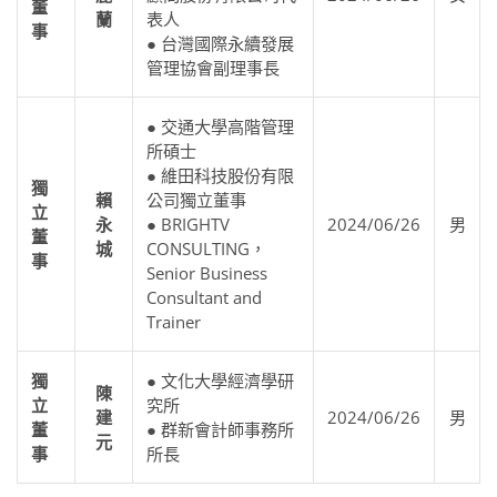
董
蘭
表人
事
● 台灣國際永續發展
管理協會副理事長
● 交通大學高階管理
所碩士
● 維田科技股份有限
獨
賴
公司獨立董事
立
永
● BRIGHTV
2024/06/26
男
董
城
CONSULTING，
事
Senior Business
Consultant and
Trainer
獨
● 文化大學經濟學研
陳
立
究所
建
2024/06/26
男
董
● 群新會計師事務所
元
事
所長