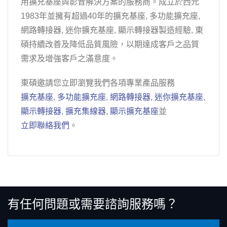
用擴充基座與影音解決方案的服務商。成立於西元
1983年並擁有超過40年的擴充基座, 多功能擴充座,
網路轉接器, 迷你擴充基座, 顯示轉接器製造經驗, 東
碩持續改善及降低品質風險，以期達成客戶之品質
需求及增強客戶之滿意度。
東碩邀請您立即瀏覽我們各項專業產品服務
擴充基座
,
多功能擴充座
,
網路轉接器
,
迷你擴充基座
,
顯示轉接器
,
擴充集線器
,
顯示擴充基座
並
立即聯絡我們
。
有任何問題或需要諮詢服務嗎？