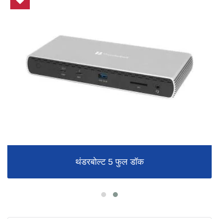
थंडरबोल्ट 5 फुल डॉक