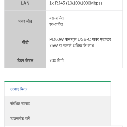
LAN
1x RJ45 (10/100/1000Mbps)
बस-शक्ति
पावर मोड
स्व-शक्ति
PD60W पासथ्रू USB-C पावर एडाप्टर
पीडी
75W या उससे अधिक के साथ
टेदर केबल
700 मिमी
उत्पाद चित्र
संबंधित उत्पाद
डाउनलोड करें