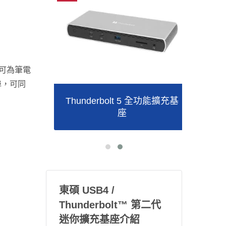
器可為筆電
埠，可同
轉接器
Thunderbolt 5 全功能擴充基
P2
座
東碩 USB4 /
Thunderbolt™ 第二代
迷你擴充基座介紹