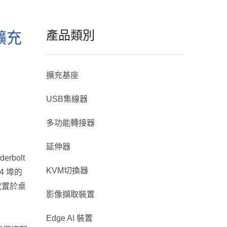
產品類別
你擴充
擴充基座
USB集線器
多功能轉接器
延伸器
rbolt
KVM切換器
B4 埠的
電放置於桌
影像擷取裝置
Edge AI 裝置