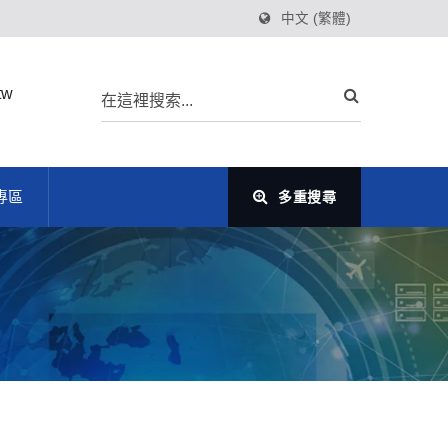
中文 (繁體)
tw
專區
多重搜尋