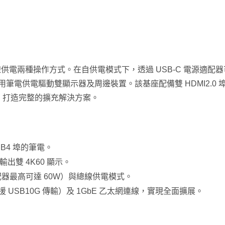
線供電兩種操作方式。在自供電模式下，透過 USB-C 電源適配
筆電供電驅動雙顯示器及周邊裝置。該基座配備雙 HDMI2.0 
項，打造完整的擴充解決方案。
nderbolt 5 全功能擴充基
P2P 點對點無線顯示器
座
 USB4 埠的筆電。
時輸出雙 4K60 顯示。
配器最高可達 60W）與總線供電模式。
支援 USB10G 傳輸）及 1GbE 乙太網連線，實現全面擴展。