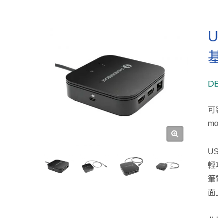
U
D
可客
mo
US
輕巧
筆
面