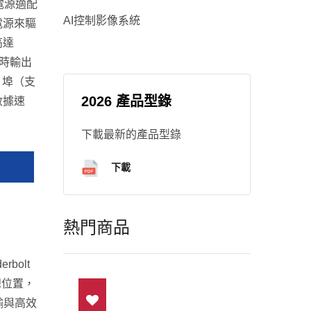
電源適配
AI控制影像系統
電源來驅
高達
同時輸出
A 埠（支
2026 產品型錄
數據速
下載最新的產品型錄
下載
熱門商品
rbolt
理想位置，
輸與高效