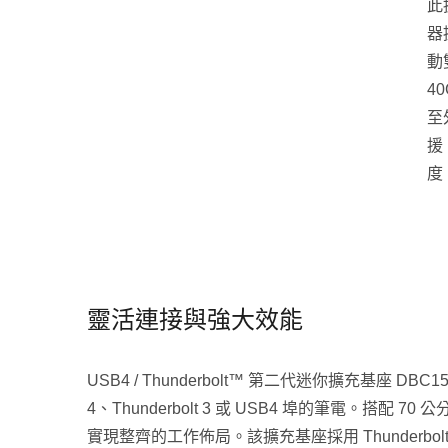
此
器
動
4
至
援
度
靈活連接與強大效能
USB4 / Thunderbolt™ 第二代迷你擴充基座 DBC
4、Thunderbolt 3 或 USB4 埠的筆電。搭配 
實現整齊的工作佈局。該擴充基座採用 Thunderbo