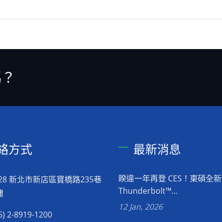
嗎？
絡方式
最新消息
睽違一年再登 CES！東碩全新
028 新北市新店區寶橋路235巷
Thunderbolt™...
樓
12 Jan, 2026
6) 2-8919-1200