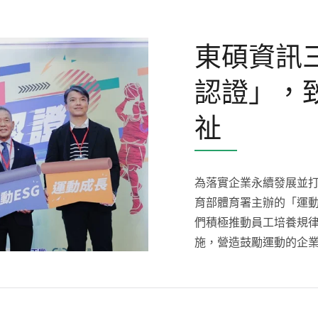
東碩資訊
認證」，
祉
為落實企業永續發展並
育部體育署主辦的「運動
們積極推動員工培養規
施，營造鼓勵運動的企