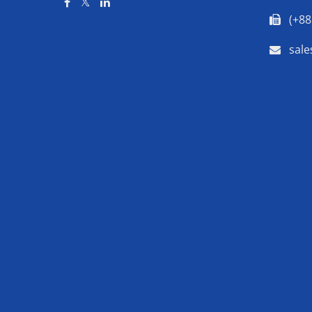
(+88
sal