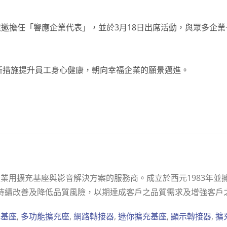
獲邀擔任「響應企業代表」，並於3月18日出席活動，與眾多企
新措施提升員工身心健康，朝向幸福企業的願景邁進。
用擴充基座與影音解決方案的服務商。成立於西元1983年並擁有
 東碩持續改善及降低品質風險，以期達成客戶之品質需求及增強客戶
充基座
,
多功能擴充座
,
網路轉接器
,
迷你擴充基座
,
顯示轉接器
,
擴