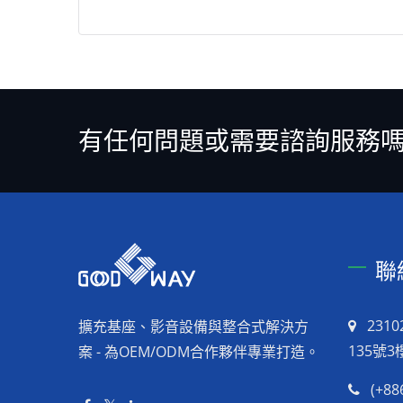
有任何問題或需要諮詢服務
聯
231
擴充基座、影音設備與整合式解決方
135號3
案 - 為OEM/ODM合作夥伴專業打造。
(+88