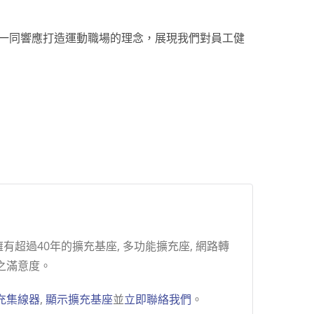
業一同響應打造運動職場的理念，展現我們對員工健
超過40年的擴充基座, 多功能擴充座, 網路轉
之滿意度。
充集線器
,
顯示擴充基座
並
立即聯絡我們
。