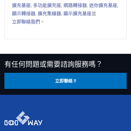
擴充基座
,
多功能擴充座
,
網路轉接器
,
迷你擴充基座
,
顯示轉接器
,
擴充集線器
,
顯示擴充基座
並
立即聯絡我們
。
有任何問題或需要諮詢服務嗎？
立即聯絡 !!