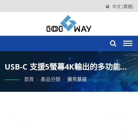
中文 (繁體)
Togg
navi
USB-C 支援5螢幕4K輸出的多功能影
像擴充基座
首頁
/
產品分類
/
擴充基座