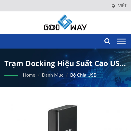
VIỆT
Togg
navi
Trạm Docking Hiệu Suất Cao USB
3.0/USB-C Hỗ Trợ Hai Màn Hình
Home
/
Danh Mục
/
Bộ Chia USB