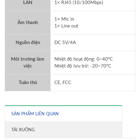
LAN
1× RJ45 (10/100Mbps)
1× Mic in
Âm thanh
1× Line out
Nguồn điện
DC 5V/4A
Môi trường làm
Nhiệt độ hoạt động: 0~40°C
việc
Nhiệt độ lưu trữ: -20~70°C
Tuân thủ
CE, FCC
SẢN PHẨM LIÊN QUAN
TẢI XUỐNG