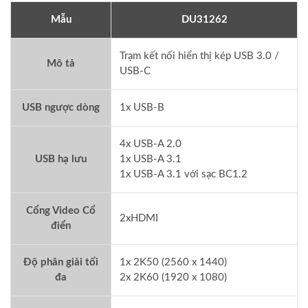
Mẫu
DU31262
Trạm kết nối hiển thị kép USB 3.0 /
Mô tả
USB-C
USB ngược dòng
1x USB-B
4x USB-A 2.0
USB hạ lưu
1x USB-A 3.1
1x USB-A 3.1 với sạc BC1.2
Cổng Video Cổ
2xHDMI
điển
Độ phân giải tối
1x 2K50 (2560 x 1440)
đa
2x 2K60 (1920 x 1080)