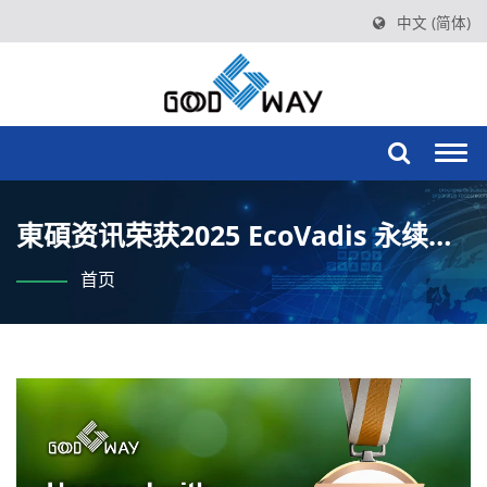
中文 (简体)
Togg
navi
東碩资讯荣获2025 EcoVadis 永续绩
效评鉴肯定展现企业ESG 承诺与永续
首页
经营实力