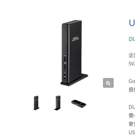
D
企
5V
G
造
D
需
麥
U