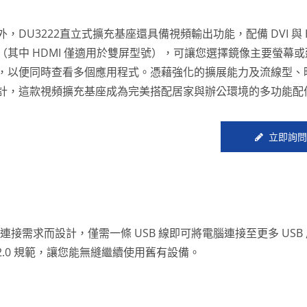
外，DU3222直立式擴充基座還具備視頻輸出功能，配備 DVI 與 
（其中 HDMI 僅適用於雙屏型號），可讓您選擇鏡像主要螢幕
，以便同時查看多個應用程式。憑藉強化的擴展能力及流線型、
計，這款視頻擴充基座成為完美搭配居家與辦公環境的多功能配
立即詢問
連接需求而設計，僅需一條 USB 線即可將電腦連接至更多 USB
/2.0 規範，讓您能無縫繼續使用舊有設備。