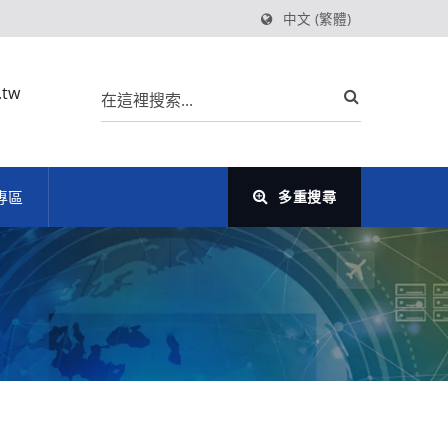
中文 (繁體)
.tw
專區
多重搜尋