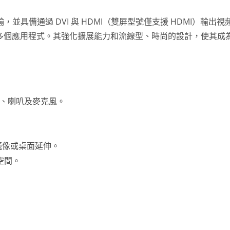
輸，並具備通過 DVI 與 HDMI（雙屏型號僅支援 HDMI）輸出視
多個應用程式。其強化擴展能力和流線型、時尚的設計，使其成
網、喇叭及麥克風。
nderbolt 5 全功能擴充基
P2P 點對點無線顯示器
座
幕鏡像或桌面延伸。
空間。