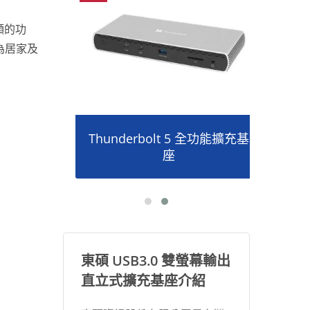
頻的功
為居家及
轉接器
Thunderbolt 5 全功能擴充基
P2
座
東碩 USB3.0 雙螢幕輸出
直立式擴充基座介紹