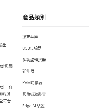
產品類別
擴充基座
C輸出
USB集線器
多功能轉接器
 設計與製
延伸器
KVM切換器
設計，僅
喇叭與
影像擷取裝置
完全符合
Edge AI 裝置