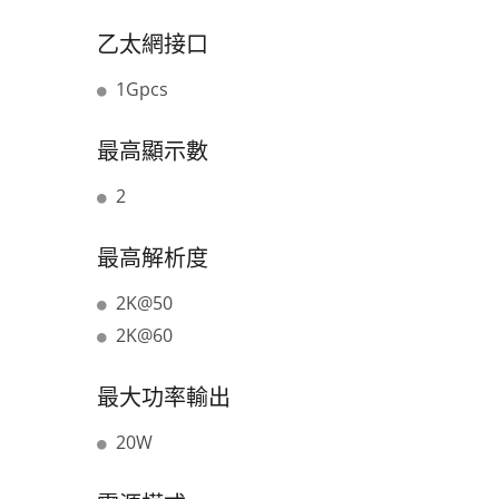
乙太網接口
1Gpcs
最高顯示數
2
最高解析度
2K@50
2K@60
最大功率輸出
20W