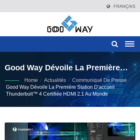
FRANÇAIS
Togg
navi
Good Way Dévoile La Première
Station D'accueil Thunderbolt™ 4
Home
/
Actualités
/
Communiqué De Presse
/
Good Way Dévoile La Première Station D'accueil
Certifiée HDMI 2.1 Au Monde
Thunderbolt™ 4 Certifiée HDMI 2.1 Au Monde