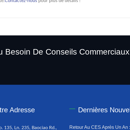
té.
Contactez-nous
pour plus de détails !
u Besoin De Conseils Commerciaux
tre Adresse
Dernières Nouvel
Retour Au CES Après Un An 
o. 135, Ln. 235, Baociao Rd.,