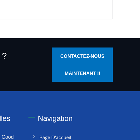
 ?
CONTACTEZ-NOUS
MAINTENANT !!
les
Navigation
: Good
Page D'accueil