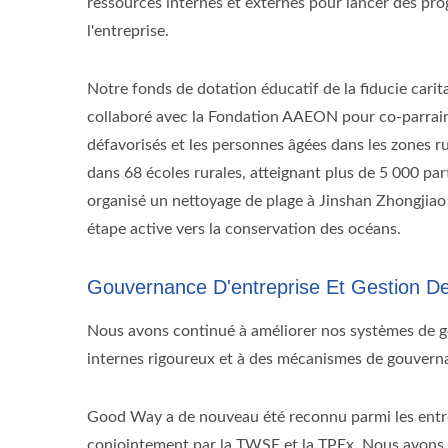
ressources internes et externes pour lancer des pro
l'entreprise.
Notre fonds de dotation éducatif de la fiducie car
collaboré avec la Fondation AAEON pour co-parrain
défavorisés et les personnes âgées dans les zones r
dans 68 écoles rurales, atteignant plus de 5 000 par
organisé un nettoyage de plage à Jinshan Zhongjiao
étape active vers la conservation des océans.
Gouvernance D'entreprise Et Gestion D
Nous avons continué à améliorer nos systèmes de ge
internes rigoureux et à des mécanismes de gouvernanc
Good Way a de nouveau été reconnu parmi les entrep
conjointement par la TWSE et la TPEx. Nous avons é