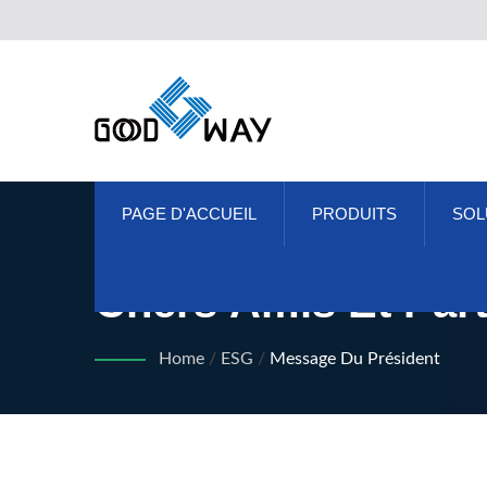
PAGE D'ACCUEIL
PRODUITS
SOL
Chers Amis Et Par
Home
/
ESG
/
Message Du Président