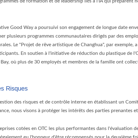
grammes de formation et de leadership liés à l'IA qui préparent 
itative Good Way a poursuivi son engagement de longue date enve
er plusieurs programmes communautaires dirigés par des employ
urales. Le "Projet de rêve artistique de Changhua", par exemple
ticipants. En soutien à l'initiative de réduction du plastique d
 Bay, où plus de 30 employés et membres de la famille ont colle
es Risques
stion des risques et de contrôle interne en établissant un Comi
e, nous visons à protéger les intérêts des parties prenantes et 
rises cotées en OTC les plus performantes dans l'évaluation de 
galement eu l'honneur d'être récompensés pour la deuxième fois p