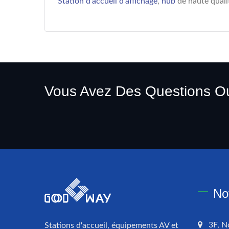
Station d'accueil d'affichage
,
hub
de haute quali
Vous Avez Des Questions O
No
3F, N
Stations d'accueil, équipements AV et