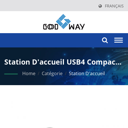
FRANÇAIS
Togg
navi
Station D'accueil USB4 Compacte
De Niveau Entreprise Avec
Home
/
Catégorie
/
Station D'accueil
Support Double Affichage 4K