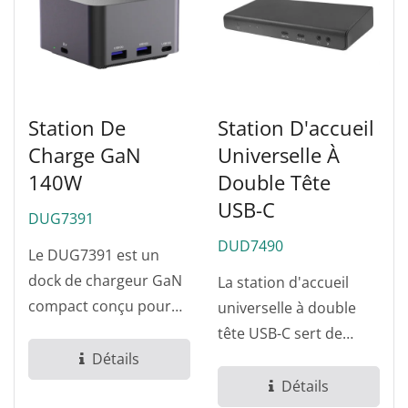
Station De
Station D'accueil
Charge GaN
Universelle À
140W
Double Tête
USB-C
DUG7391
DUD7490
Le DUG7391 est un
dock de chargeur GaN
La station d'accueil
compact conçu pour
universelle à double
les ordinateurs
tête USB-C sert de
portables modernes...
Détails
station d'accueil
pratique pour...
Détails