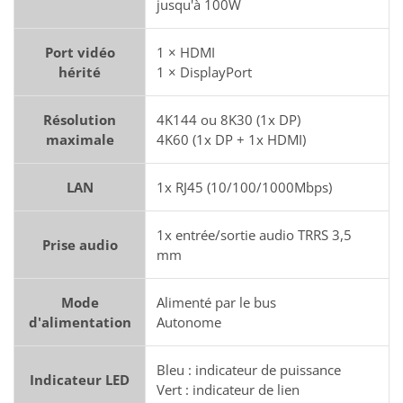
jusqu'à 100W
Port vidéo
1 × HDMI
hérité
1 × DisplayPort
Résolution
4K144 ou 8K30 (1x DP)
maximale
4K60 (1x DP + 1x HDMI)
LAN
1x RJ45 (10/100/1000Mbps)
1x entrée/sortie audio TRRS 3,5
Prise audio
mm
Mode
Alimenté par le bus
d'alimentation
Autonome
Bleu : indicateur de puissance
Indicateur LED
Vert : indicateur de lien