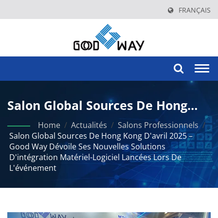
FRANÇAIS
Togg
navi
Salon Global Sources De Hong
Kong D'avril 2025 – Good Way
Home
/
Actualités
/
Salons Professionnels
/
Salon Global Sources De Hong Kong D'avril 2025 –
Dévoile Ses Nouvelles Solutions
Good Way Dévoile Ses Nouvelles Solutions
D'intégration Matériel-Logiciel Lancées Lors De
D'intégration Matériel-Logiciel
L'événement
Lancées Lors De L'événement