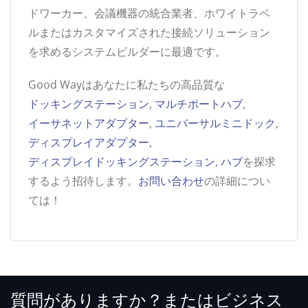
ドワーカー、会議機器の統合業者、ホワイトラベ
ルまたはカスタマイズされた接続ソリューション
を求めるシステムビルダーに最適です。
Good Wayはあなたに私たちの高品質な
ドッキングステーション
,
マルチポートハブ
,
イーサネットアダプター
,
ユニバーサルミニドック
,
ディスプレイアダプター
,
ディスプレイドッキングステーション
,
ハブ
を探求
するよう招待します。
お問い合わせ
の詳細につい
ては！
質問がありますか？またはビジネス