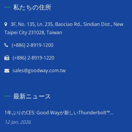
私たちの住所
3F, No. 135, Ln. 235, Baociao Rd., Sindian Dist., New
Taipei City 231028, Taiwan
(+886) 2-8919-1200
(+886) 2-8919-1220
sales@goodway.com.tw
最新ニュース
1年ぶりのCES: Good Wayが新しいThunderbolt™...
12 Jan, 2026