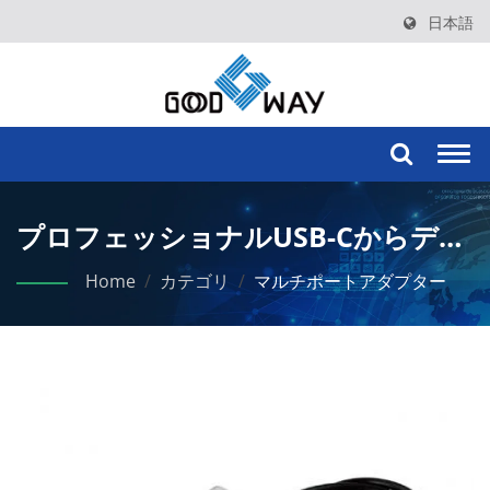
日本語
Togg
navi
プロフェッショナルUSB-Cからデュ
アル4K HDMIアダプター（パワーデ
Home
/
カテゴリ
/
マルチポートアダプター
リバリー付き）