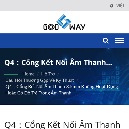
VIỆT
Togg
navi
Q4：Cổng Kết Nối Âm Thanh
3.5mm Không Hoạt Động Hoặc Có
Home
/
Hỗ Trợ
/
Câu Hỏi Thường Gặp Về Kỹ Thuật
/
Độ Trễ Trong Âm Thanh
Q4：Cổng Kết Nối Âm Thanh 3.5mm Không Hoạt Động
Hoặc Có Độ Trễ Trong Âm Thanh
Q4：Cổng Kết Nối Âm Thanh