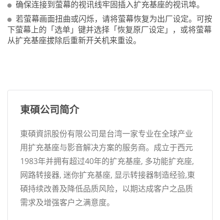
确保连接到萤幕的视讯线牢固插入扩充基座的视讯埠。
若萤幕画面扭曲或闪烁，请将萤幕恢复为出厂设定。可按
下萤幕上的「选单」键并选择「恢复原厂设定」，或将萤幕
从扩充基座拔除后重新开关机来重设。
東碩公司简介
東碩資訊股份有限公司是台湾一家专业在全球产业
用扩充基座与影音解决方案的服务商。成立于西元
1983年并拥有超过40年的扩充基座, 多功能扩充座,
网路转接器, 迷你扩充基座, 显示转接器制造经验,東
碩持续改善及降低品质风险，以期达成客户之品质
需求及增强客户之满意度。